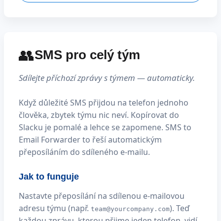
👥
SMS pro celý tým
Sdílejte příchozí zprávy s týmem — automaticky.
Když důležité SMS přijdou na telefon jednoho
člověka, zbytek týmu nic neví. Kopírovat do
Slacku je pomalé a lehce se zapomene. SMS to
Email Forwarder to řeší automatickým
přeposíláním do sdíleného e-mailu.
Jak to funguje
Nastavte přeposílání na sdílenou e-mailovou
adresu týmu (např.
). Teď
team@yourcompany.com
každou zprávu, kterou přijme jeden telefon, vidí