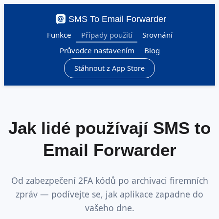
SMS To Email Forwarder
Funkce
Případy použití
Srovnání
Průvodce nastavením
Blog
Stáhnout z App Store
Jak lidé používají SMS to
Email Forwarder
Od zabezpečení 2FA kódů po archivaci firemních
zpráv — podívejte se, jak aplikace zapadne do
vašeho dne.