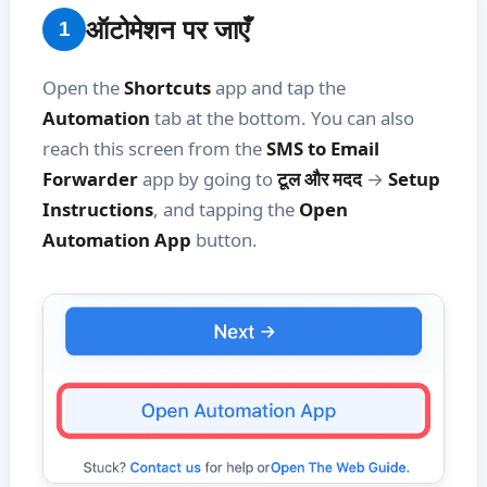
ऑटोमेशन पर जाएँ
1
Open the
Shortcuts
app and tap the
Automation
tab at the bottom. You can also
reach this screen from the
SMS to Email
Forwarder
app by going to
टूल और मदद
→
Setup
Instructions
, and tapping the
Open
Automation App
button.