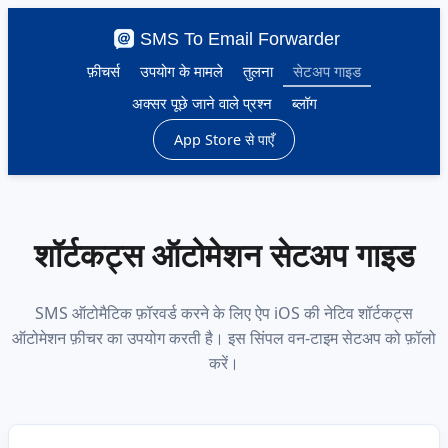
SMS To Email Forwarder
फ़ीचर्स
उपयोग के मामले
तुलना
सेटअप गाइड
अक्सर पूछे जाने वाले प्रश्न
ब्लॉग
App Store से पाएँ
शॉर्टकट्स ऑटोमेशन सेटअप गाइड
SMS ऑटोमैटिक फ़ॉरवर्ड करने के लिए ऐप iOS की नेटिव शॉर्टकट्स
ऑटोमेशन फ़ीचर का उपयोग करती है। इस सिंपल वन-टाइम सेटअप को फ़ॉलो
करें।