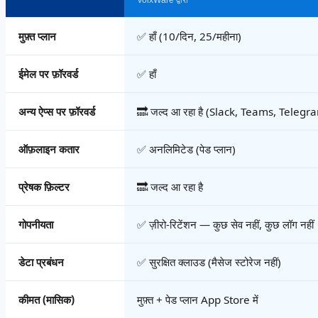
मुफ़्त प्लान
✅ हाँ (10/दिन, 25/महीना)
ईमेल पर फ़ॉरवर्ड
✅ हाँ
अन्य ऐप्स पर फ़ॉरवर्ड
🔜 जल्द आ रहा है (Slack, Teams, Tele
ऑफ़लाइन कतार
✅ अनलिमिटेड (पेड प्लान)
प्रेषक फ़िल्टर
🔜 जल्द आ रहा है
गोपनीयता
✅ ज़ीरो-रिटेंशन — कुछ सेव नहीं, कुछ लॉग नहीं
डेटा प्रबंधन
✅ सुरक्षित क्लाउड (मैसेज स्टोरेज नहीं)
कीमत (मासिक)
मुफ़्त + पेड प्लान App Store में