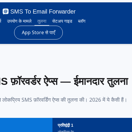
SMS To Email Forwarder
स
उपयोग के मामले
तुलना
सेटअप गाइड
ब्लॉग
App Store से पाएँ
फ़ॉरवर्डर ऐप्स — ईमानदार तुलना
ोकप्रिय SMS फ़ॉरवर्डिंग ऐप्स की तुलना की। 2026 में ये कैसी हैं।
प्रतिद्वंद्वी 1
लोकप्रिय ऐप