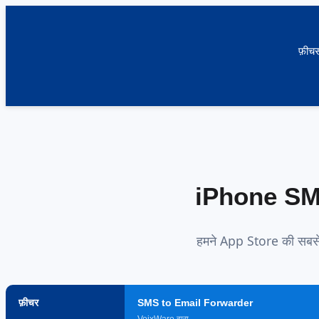
फ़ीचर्
iPhone SMS 
हमने App Store की सबसे ल
फ़ीचर
SMS to Email Forwarder
VoixWare द्वारा