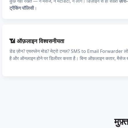
कुछ नहीं रखते — न मैसेज, न मेटाडेटा, न लॉग। डिज़ाइन से ही सख़्त
ज़ीरो-
ट्रैकिंग पॉलिसी
।
📶 ऑफ़लाइन विश्वसनीयता
डेड ज़ोन? एयरप्लेन मोड? मेट्रो टनल? SMS to Email Forwarder ल
है और ऑनलाइन होने पर डिलीवर करता है। बिना ऑफ़लाइन कतार, मैसेज खो
मुफ़