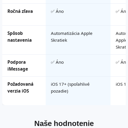
Ročná zľava
✅ Áno
✅ Án
Spôsob
Automatizácia Apple
Autom
nastavenia
Skratiek
Apple
Skrati
Podpora
✅ Áno
✅ Án
iMessage
Požadovaná
iOS 17+ (spoľahlivé
iOS 1
verzia iOS
pozadie)
Naše hodnotenie