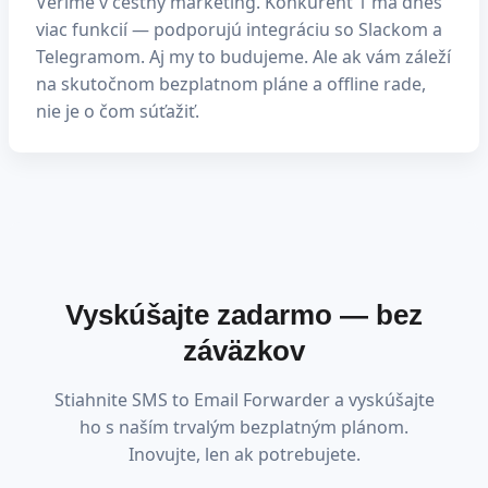
Veríme v čestný marketing. Konkurent 1 má dnes
viac funkcií — podporujú integráciu so Slackom a
Telegramom. Aj my to budujeme. Ale ak vám záleží
na skutočnom bezplatnom pláne a offline rade,
nie je o čom súťažiť.
Vyskúšajte zadarmo — bez
záväzkov
Stiahnite SMS to Email Forwarder a vyskúšajte
ho s naším trvalým bezplatným plánom.
Inovujte, len ak potrebujete.