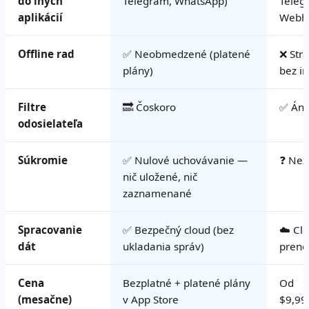
do iných
Telegram, WhatsApp)
Teleg
aplikácií
Webh
Offline rad
✅ Neobmedzené (platené
❌ Str
plány)
bez i
Filtre
🔜 Čoskoro
✅ Án
odosielateľa
Súkromie
✅ Nulové uchovávanie —
❓ Ne
nič uložené, nič
zaznamenané
Spracovanie
✅ Bezpečný cloud (bez
☁️ Cl
dát
ukladania správ)
preno
Cena
Bezplatné + platené plány
Od
(mesačne)
v App Store
$9,99