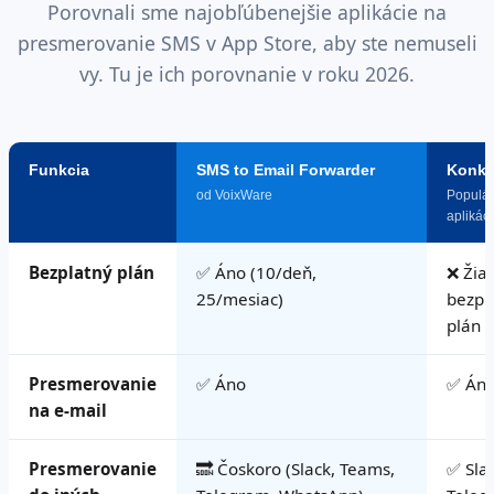
Porovnali sme najobľúbenejšie aplikácie na
presmerovanie SMS v App Store, aby ste nemuseli
vy. Tu je ich porovnanie v roku 2026.
Funkcia
SMS to Email Forwarder
Konku
od VoixWare
Populá
aplikác
Bezplatný plán
✅ Áno (10/deň,
❌ Žia
25/mesiac)
bezpl
plán
Presmerovanie
✅ Áno
✅ Án
na e-mail
Presmerovanie
🔜 Čoskoro (Slack, Teams,
✅ Slac