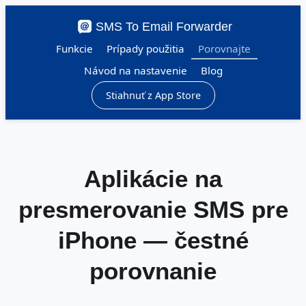
SMS To Email Forwarder
Funkcie
Prípady použitia
Porovnajte
Návod na nastavenie
Blog
Stiahnuť z App Store
Aplikácie na
presmerovanie SMS pre
iPhone — čestné
porovnanie