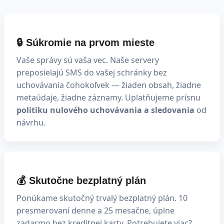
🔒 Súkromie na prvom mieste
Vaše správy sú vaša vec. Naše servery
preposielajú SMS do vašej schránky bez
uchovávania čohokoľvek — žiaden obsah, žiadne
metaúdaje, žiadne záznamy. Uplatňujeme prísnu
politiku nulového uchovávania a sledovania
od
návrhu.
💰 Skutočne bezplatný plán
Ponúkame skutočný trvalý bezplatný plán. 10
presmerovaní denne a 25 mesačne, úplne
zadarmo bez kreditnej karty. Potrebujete viac?