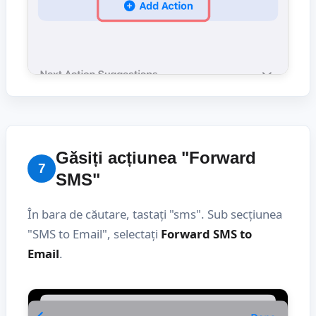
Găsiți acțiunea "Forward
7
SMS"
În bara de căutare, tastați "sms". Sub secțiunea
"SMS to Email", selectați
Forward SMS to
Email
.