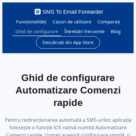
SMS To Email Forwarder
Funcționalități
Cazuri de utilizare
Comparați
Ghid de configurare
Întrebări frecvente
Blog
Descărcați din App Store
Ghid de configurare
Automatizare Comenzi
rapide
Pentru redirecționarea automată a SMS-urilor, aplicația
folosește o funcție iOS nativă numită Automatizare
Comenzi rapide. Urmați această configurare simplă, o