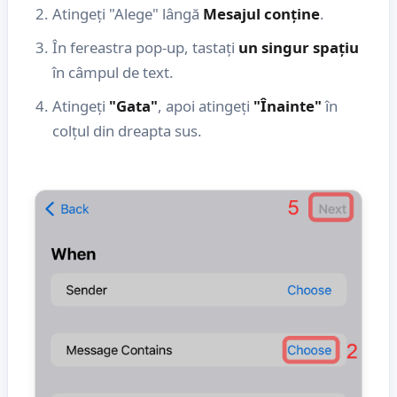
Atingeți "Alege" lângă
Mesajul conține
.
În fereastra pop-up, tastați
un singur spațiu
în câmpul de text.
Atingeți
"Gata"
, apoi atingeți
"Înainte"
în
colțul din dreapta sus.