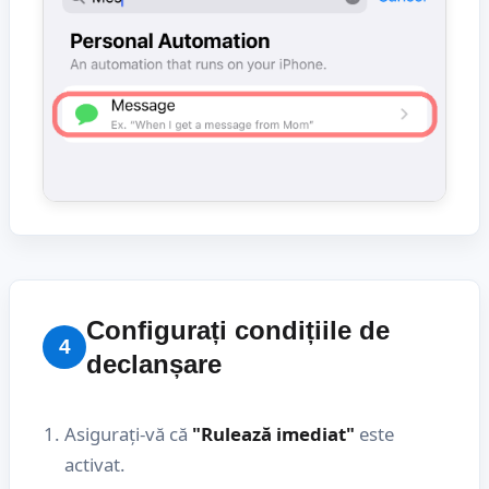
Configurați condițiile de
4
declanșare
Asigurați-vă că
"Rulează imediat"
este
activat.