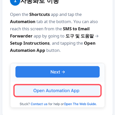
자동화로 이동
1
Open the
Shortcuts
app and tap the
Automation
tab at the bottom. You can also
reach this screen from the
SMS to Email
Forwarder
app by going to
도구 및 도움말
→
Setup Instructions
, and tapping the
Open
Automation App
button.