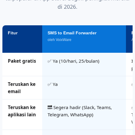
di 2026.
Fitur
SMS to Email Forwarder
P
oleh VoixWare
Ap
Paket gratis
✅ Ya (10/hari, 25/bulan)
❌
p
Teruskan ke
✅ Ya
✅
email
Teruskan ke
🔜 Segera hadir (Slack, Teams,
✅
aplikasi lain
Telegram, WhatsApp)
T
W