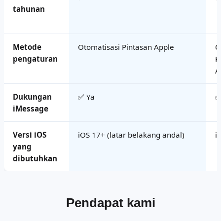
tahunan
Metode
Otomatisasi Pintasan Apple
O
pengaturan
P
A
Dukungan
✅ Ya
✅
iMessage
Versi iOS
iOS 17+ (latar belakang andal)
i
yang
dibutuhkan
Pendapat kami