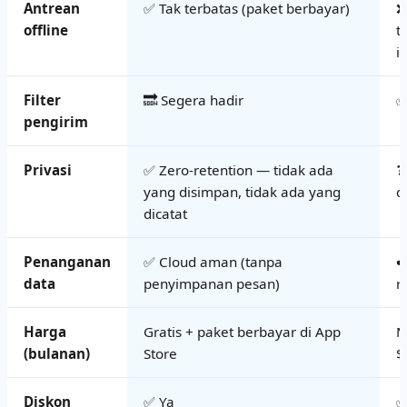
Antrean
✅ Tak terbatas (paket berbayar)
❌
offline
t
i
Filter
🔜 Segera hadir
✅
pengirim
Privasi
✅ Zero-retention — tidak ada
❓
yang disimpan, tidak ada yang
d
dicatat
Penanganan
✅ Cloud aman (tanpa
☁
data
penyimpanan pesan)
r
Harga
Gratis + paket berbayar di App
M
(bulanan)
Store
$
Diskon
✅ Ya
✅