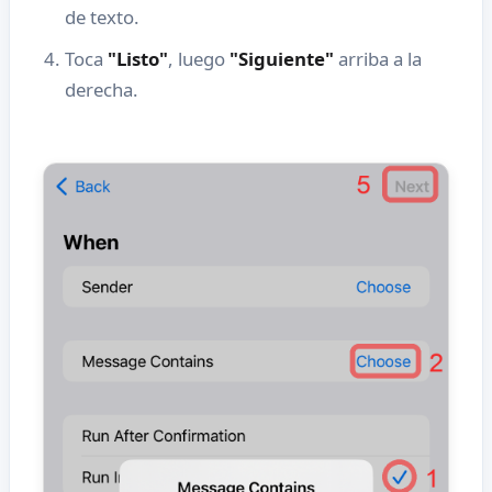
de texto.
Toca
"Listo"
, luego
"Siguiente"
arriba a la
derecha.