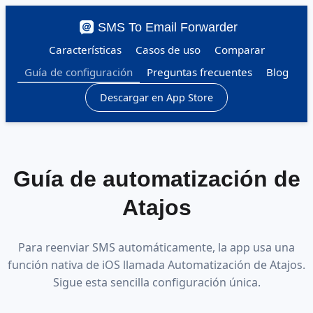
SMS To Email Forwarder
Características
Casos de uso
Comparar
Guía de configuración
Preguntas frecuentes
Blog
Descargar en App Store
Guía de automatización de
Atajos
Para reenviar SMS automáticamente, la app usa una
función nativa de iOS llamada Automatización de Atajos.
Sigue esta sencilla configuración única.