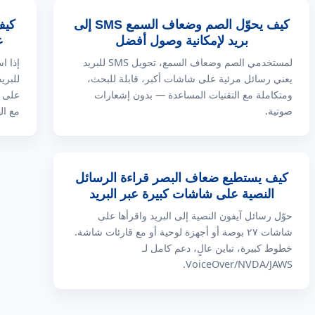
كيف يحوّل الصم وضعاف السمع SMS إلى
بريد لإمكانية وصول أفضل
ع
لمستخدمي الصم وضعاف السمع، تحويل SMS للبريد
يعني رسائل مرئية على شاشات أكبر، قابلة للبحث،
للبري
ومتكاملة مع التقنيات المساعدة — بدون إشعارات
على ا
صوتية.
مع ال
كيف يستطيع ضعاف البصر قراءة الرسائل
النصية على شاشات كبيرة عبر البريد
حوّل رسائل آيفون النصية إلى البريد واقرأها على
شاشات ٢٧ بوصة أو أجهزة لوحية أو مع قارئات شاشة.
خطوط كبيرة، تباين عالٍ، دعم كامل لـ
VoiceOver/NVDA/JAWS.