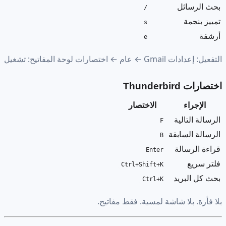
بحث الرسائل
/
تمييز بنجمة
s
أرشفة
e
التفعيل: إعدادات Gmail ← عام ← اختصارات لوحة المفاتيح: تشغيل
اختصارات Thunderbird
الإجراء
الاختصار
الرسالة التالية
F
الرسالة السابقة
B
قراءة الرسالة
Enter
فلتر سريع
Ctrl+Shift+K
بحث كل البريد
Ctrl+K
بلا فأرة. بلا شاشة لمسية. فقط مفاتيح.