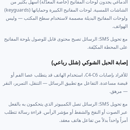
الدماغي يجدون لوحات المفاتيح (خاصة المعدّلة) أسهل بكثير من
الشاشات اللمسية. لوحات المفاتيح الكبيرة وحماياتها (keyguards)
ولوحات المفاتيح البديلة مصممة لاستخدام سطح المكتب — وليس
الهواتف.
مع تحويل SMS: الرسائل تصبح محتوى قابل للوصول بلوحة المفاتيح
على المحطة المكيّفة.
إصابة الحبل الشوكي (شلل رباعي)
للأفراد بإصابات C4-C6، استخدام الهاتف قد يتطلب عصا الفم أو
قبضة مساعدة. التفاعل مع تطبيق الرسائل — التنقل، التمرير، النقر
— مرهق.
مع تحويل SMS: الرسائل تصل الكمبيوتر الذي يتحكمون به بالفعل
عبر الصوت أو النفخ والشفط أو مؤشر الرأس. قراءة رسالة تتطلب
أمراً واحداً بدلاً من تفاعل هاتف معقد.