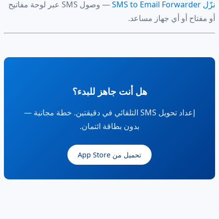
نزّل SMS to Email Forwarder
— وصول SMS عبر لوحة مفاتيح
أو مفتاح أو أي جهاز مساعد.
هل أنت جاهز للبدء؟
إعداد تحويل SMS التلقائي في دقيقتين. خطة مجانية —
بدون بطاقة ائتمان.
تحميل من App Store