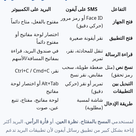
التفاعل
SMS على آيفون
البريد على الكمبيوتر
Face ID أو رمز مرور
فتح الجهاز
مفتوح بالفعل، متاح دائماً
(حركي دقيق)
اختصار لوحة مفاتيح أو
فتح التطبيق
نقر أيقونة صغيرة
مفتوح دائماً
تنقل للمحادثة، نقر،
في صندوق البريد، قراءة
قراءة الرسالة
تمرير
بمفاتيح المسافة/الأسهم
نسخ نص
(مثل
ضغطة طويلة، سحب
نقر، Ctrl+C / Cmd+C
رمز تحقق)
مقابض، نقر نسخ
التبديل بين
تمرير أو نقر (حركي
Alt+Tab أو اختصار لوحة
التطبيقات
دقيق)
مفاتيح
شاشة لمسية
لوحة مفاتيح، مفتاح، تتبع
طريقة الإدخال
(مطلوبة)
عين، صوت
لمستخدمي
المسح بالمفتاح
،
نظرة العين
، أو
فأرة الرأس
، البريد أكثر
إتاحة بشكل كبير من تطبيق رسائل آيفون لأن تطبيقات البريد تدعم