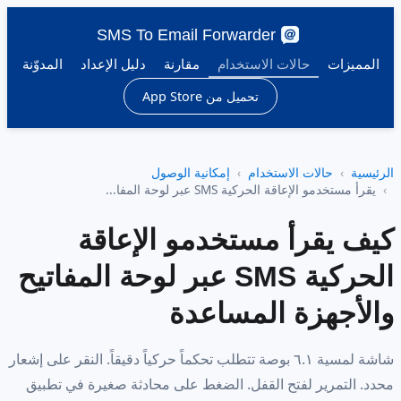
SMS To Email Forwarder
المميزات
حالات الاستخدام
مقارنة
دليل الإعداد
المدوّنة
تحميل من App Store
الرئيسية
حالات الاستخدام
إمكانية الوصول
يقرأ مستخدمو الإعاقة الحركية SMS عبر لوحة المفا...
كيف يقرأ مستخدمو الإعاقة
الحركية SMS عبر لوحة المفاتيح
والأجهزة المساعدة
شاشة لمسية ٦.١ بوصة تتطلب تحكماً حركياً دقيقاً. النقر على إشعار
محدد. التمرير لفتح القفل. الضغط على محادثة صغيرة في تطبيق