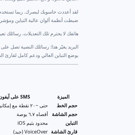
ضبطت أنظمة ألوان عالية التباين ومؤ
هاتفك لا يحترم تلك التعديلات. رسائلك ت
البريد يغيّر هذا: رسائلك النصية تصل على
بوضع التباين العالي ودعم كامل لقارئ ال
الميزة
SMS على آيفون
حجم الخط
حتى ~٢٠ نقطة مع إمكانية الوصول
حجم الشاشة
أقصاه ٦.٧ بوصة
التباين
محدود بثيم iOS
قارئ الشاشة
VoiceOver (جيد)