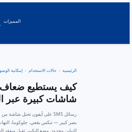
المميزات
الرئيسية
حالات الاستخدام
إمكانية الوصو
كيف يستطيع ضعاف ا
شاشات كبيرة عبر ال
بصر كبير — تنكس بقعي، جلوكوما، التهاب
التباين محدود. وضع التكبير ثقيل ويفقد ال