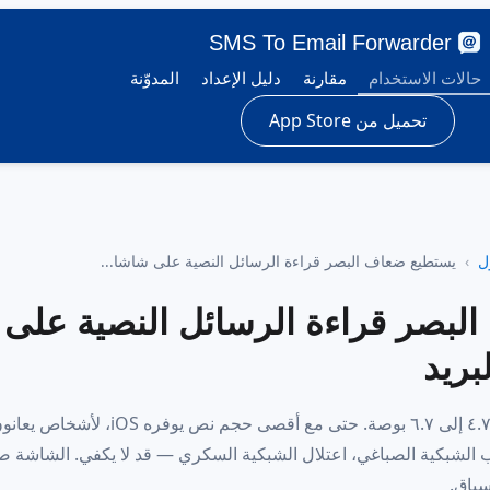
SMS To Email Forwarder
حالات الاستخدام
مقارنة
دليل الإعداد
المدوّنة
تحميل من App Store
ل
يستطيع ضعاف البصر قراءة الرسائل النصية على شاشا...
لبصر قراءة الرسائل النصية على
بريد
رسائل SMS على آيفون تحتل شاشة من ٤.٧ إلى ٦.٧ بوصة. حتى مع أقصى حجم
 الشبكية الصباغي، اعتلال الشبكية السكري — قد لا يكفي. الشاشة ص
سياق.