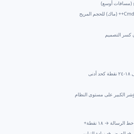
(مسافات أوسع)
نى
رسالة → ١٨ نقطة+
 → العرض → زيادة التباين