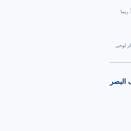
حصرياً. ربما
ة+ إلى جهاز لوحي