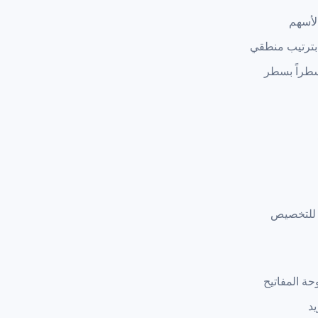
بترتيب منطقي
سطراً بسطر
 للتخصيص
د