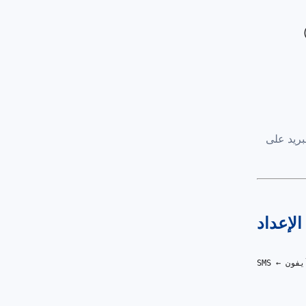
بريد على
الإعداد
SMS ← آيفون ← SMS to Email Forwarder ← بريدك@email.com

          
          
          