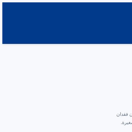
 نص يوفره iOS، لأشخاص يعانون فقدان
غيرة.