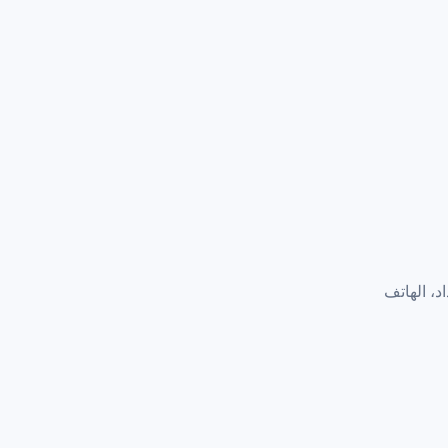
           آيباد/لوحي
+          وضع نص كبير
       VoiceOver/TalkBack
د، الهاتف