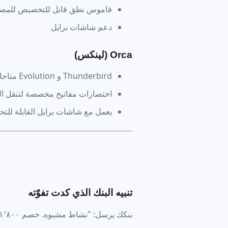
قاموس نطق قابل للتخصيص للمصطل
دعم شاشات برايل
Orca (لينكس)
Thunderbird و Evolution متاحان بالكامل
اختصارات مفاتيح مخصصة لتنقل الب
يعمل مع شاشات برايل القابلة للتح
تنبيه البنك الذي كدت تفوّته
بنكك يرسل: "نشاط مشبوه. خصم ١٬٨٠٠ ر.س من أمازون. اردد بـ نعم إذا كانت معتمدة."