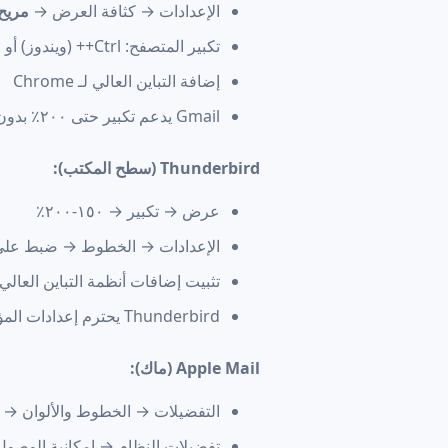
الإعدادات → كثافة العرض →
مريح
تكبير المتصفح: Ctrl++ (ويندوز) أو Cmd++ (ماك) للحجم المريح
إضافة التباين العالي لـ Chrome
Gmail يدعم تكبير حتى ٢٠٠٪ بدون كسر التصميم
Thunderbird (سطح المكتب):
عرض → تكبير → ١٥٠-٢٠٠٪
الإعدادات → الخطوط → ضبط على ١٨-٢٤ نقطة كحد أد
تثبيت إضافات أنظمة التباين العالي
Thunderbird يحترم إعدادات المؤشر الكبير على مستوى النظام
Apple Mail (ماك):
التفضيلات → الخطوط والألوان → خط ال
تفضيلات النظام → إمكانية الوصول