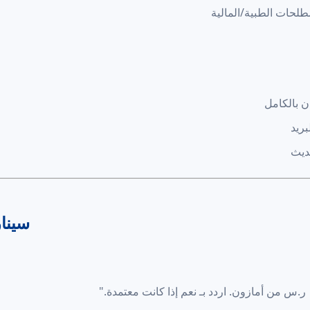
حات الطبية/المالية
ريد
ديث
سينا