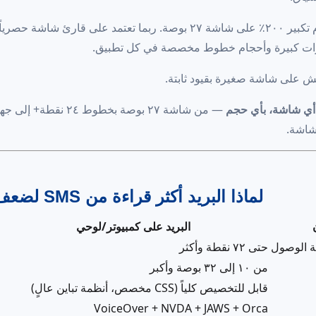
لقد أعددت حاسوبك لبصرك. ربما تستخدم تكبير ٢٠٠٪ على شاشة ٢٧ بوصة. ربما تعتمد على قارئ شاشة 
شرات كبيرة وأحجام خطوط مخصصة في كل تطبيق.
عيش على شاشة صغيرة بقيود ثابتة.
أي شاشة، بأي حجم
— من شاشة ٢٧ بوصة بخطوط ٢٤ نقط
شاشة.
لماذا البريد أكثر قراءة من SMS لضعف البصر
البريد على كمبيوتر/لوحي
حتى ٧٢ نقطة وأكثر
من ١٠ إلى ٣٢ بوصة وأكبر
قابل للتخصيص كلياً (CSS مخصص، أنظمة تباين عالٍ)
VoiceOver + NVDA + JAWS + Orca