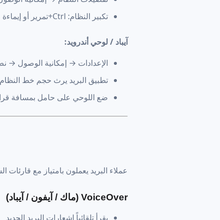
تكبير النظام: Ctrl+تمرير أو إيماءة لوحة اللمس
آيباد / لوحي أندرويد:
الإعدادات → إمكانية الوصول → نص
تطبيق البريد يرث حجم خط النظام
ضع اللوحي على حامل بمسافة قرا
عملاء البريد يعملون بامتياز مع قارئات 
VoiceOver (ماك / آيفون / آيباد)
يقرأ تلقائياً إشعارات البريد الجديد