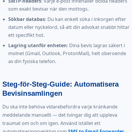
SMTP-headers
: Varje e-post innehåller dolda headers
som exakt bevisar när den mottogs.
Sökbar databas
: Du kan enkelt söka i inkorgen efter
datum eller nyckelord, så att din advokat snabbt hittar
ett specifikt hot.
Lagring utanför enheten
: Dina bevis lagras säkert i
molnet (Gmail, Outlook, ProtonMail), helt oberoende
av din fysiska telefon.
Steg-för-Steg-Guide: Automatisera
Bevisinsamlingen
Du ska inte behöva vidarebefordra varje kränkande
meddelande manuellt — det tvingar dig att uppleva
traumat om och om igen. Använd istället ett
automatiseringsverktyg som
SMS to Email Forwarder