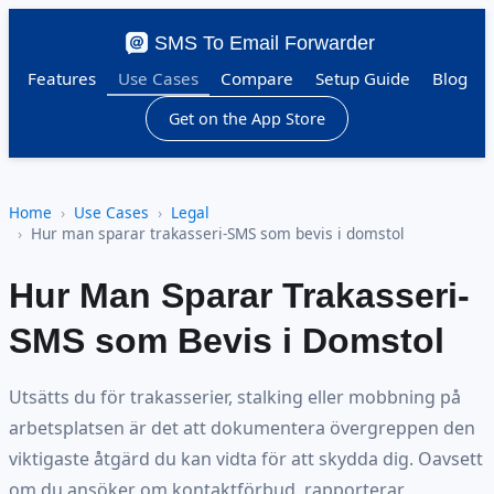
SMS To Email Forwarder
Features
Use Cases
Compare
Setup Guide
Blog
Get on the App Store
Home
Use Cases
Legal
Hur man sparar trakasseri-SMS som bevis i domstol
Hur Man Sparar Trakasseri-
SMS som Bevis i Domstol
Utsätts du för trakasserier, stalking eller mobbning på
arbetsplatsen är det att dokumentera övergreppen den
viktigaste åtgärd du kan vidta för att skydda dig. Oavsett
om du ansöker om kontaktförbud, rapporterar