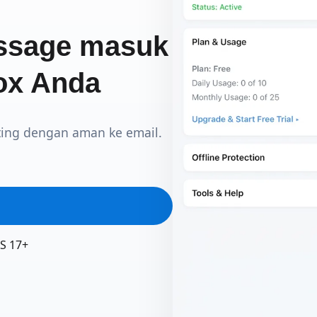
ssage masuk
box Anda
ting dengan aman ke email.
S 17+