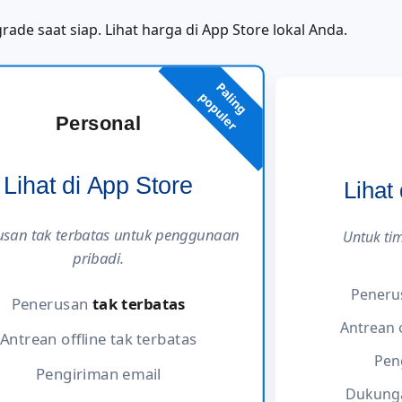
rade saat siap. Lihat harga di App Store lokal Anda.
P
a
i
n
g
o
p
u
l
e
l
p
r
Personal
Lihat di App Store
Lihat
usan tak terbatas untuk penggunaan
Untuk tim
pribadi.
Pener
Penerusan
tak terbatas
Antrean o
Antrean offline tak terbatas
Pen
Pengiriman email
Dukunga