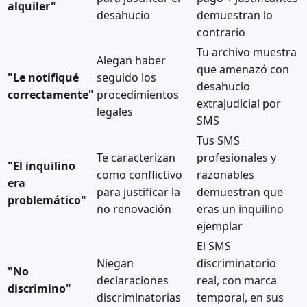
alquiler"
desahucio
demuestran lo
contrario
Tu archivo muestra
Alegan haber
que amenazó con
"Le notifiqué
seguido los
desahucio
correctamente"
procedimientos
extrajudicial por
legales
SMS
Tus SMS
Te caracterizan
profesionales y
"El inquilino
como conflictivo
razonables
era
para justificar la
demuestran que
problemático"
no renovación
eras un inquilino
ejemplar
El SMS
Niegan
discriminatorio
"No
declaraciones
real, con marca
discrimino"
discriminatorias
temporal, en sus