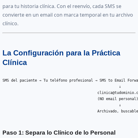
para tu historia clínica. Con el reenvío, cada SMS se
convierte en un email con marca temporal en tu archivo
clínico.
La Configuración para la Práctica
Clínica
SMS del paciente → Tu teléfono profesional → SMS to Email Forwa
                                                      ↓

clinica@tudominio.
                                            (NO email personal)
                                                      ↓

                                            Archivado, buscable
Paso 1: Separa lo Clínico de lo Personal