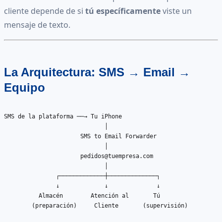
cliente depende de si
tú específicamente
viste un
mensaje de texto.
La Arquitectura: SMS → Email →
Equipo
SMS de la plataforma ──→ Tu iPhone

                             │

                      SMS to Email Forwarder

                             │

pedidos@tuempresa.com
                             │

               ┌─────────────┼──────────────┐

               ↓             ↓              ↓

          Almacén        Atención al       Tú

        (preparación)     Cliente       (supervisión)
