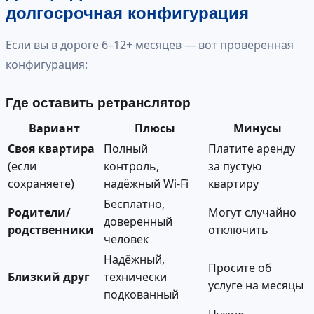
долгосрочная конфигурация
Если вы в дороге 6–12+ месяцев — вот проверенная
конфигурация:
Где оставить ретранслятор
Вариант
Плюсы
Минусы
Своя квартира
Полный
Платите аренду
(если
контроль,
за пустую
сохраняете)
надёжный Wi-Fi
квартиру
Бесплатно,
Родители/
Могут случайно
доверенный
родственники
отключить
человек
Надёжный,
Просите об
Близкий друг
технически
услуге на месяцы
подкованный