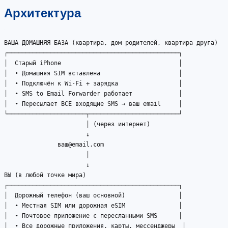
Архитектура
ВАША ДОМАШНЯЯ БАЗА (квартира, дом родителей, квартира друга)

┌────────────────────────────────────────────────┐

│  Старый iPhone                                 │

│  • Домашняя SIM вставлена                      │

│  • Подключён к Wi-Fi + зарядка                 │

│  • SMS to Email Forwarder работает             │

│  • Пересылает ВСЕ входящие SMS → ваш email     │

└──────────────────────┬─────────────────────────┘

                       │ (через интернет)

                       ↓

               ваш@email.com

                       │

                       ↓

ВЫ (в любой точке мира)

┌────────────────────────────────────────────────┐

│  Дорожный телефон (ваш основной)               │

│  • Местная SIM или дорожная eSIM               │

│  • Почтовое приложение с пересланными SMS      │

│  • Все дорожные приложения, карты, мессенджеры  │
