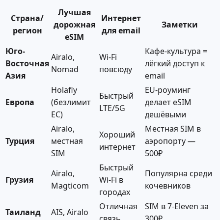
Лучшая
Страна/
Интернет
дорожная
Заметки
регион
для email
eSIM
Юго-
Кафе-культура =
Airalo,
Wi-Fi
Восточная
лёгкий доступ к
Nomad
повсюду
Азия
email
Holafly
EU-роуминг
Быстрый
Европа
(безлимит
делает eSIM
LTE/5G
ЕС)
дешёвыми
Airalo,
Местная SIM в
Хороший
Турция
местная
аэропорту —
интернет
SIM
500₽
Быстрый
Airalo,
Популярна среди
Грузия
Wi-Fi в
Magticom
кочевников
городах
Отличная
SIM в 7-Eleven за
Таиланд
AIS, Airalo
связь
300₽