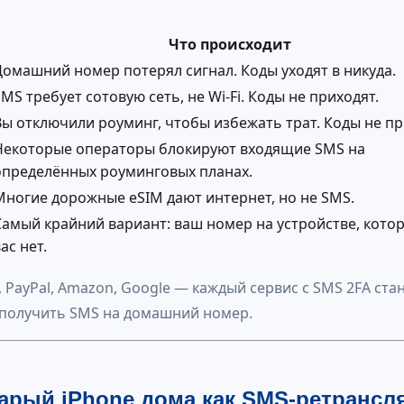
Что происходит
Домашний номер потерял сигнал. Коды уходят в никуда.
SMS требует сотовую сеть, не Wi-Fi. Коды не приходят.
Вы отключили роуминг, чтобы избежать трат. Коды не пр
Некоторые операторы блокируют входящие SMS на
определённых роуминговых планах.
Многие дорожные eSIM дают интернет, но не SMS.
Самый крайний вариант: ваш номер на устройстве, котор
ас нет.
и, PayPal, Amazon, Google — каждый сервис с SMS 2FA ста
е получить SMS на домашний номер.
тарый iPhone дома как SMS-ретрансл