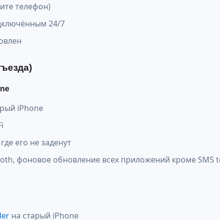
вите телефон)
дключённым 24/7
овлен
тъезда)
one
рый iPhone
i
 где его не заденут
ooth, фоновое обновление всех приложений кроме SMS t
der
на старый iPhone