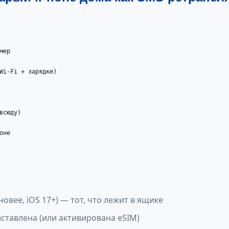
ер

Wi-Fi + зарядке)

сюду)

не

новее, iOS 17+) — тот, что лежит в ящике
ставлена (или активирована eSIM)