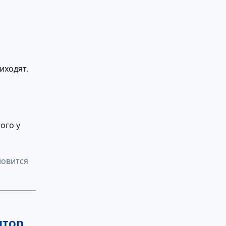
иходят.
ого у
новится
ятор