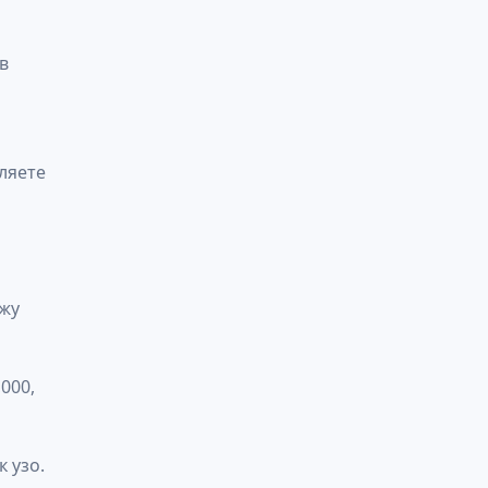
в
вляете
ржу
000,
 узо.