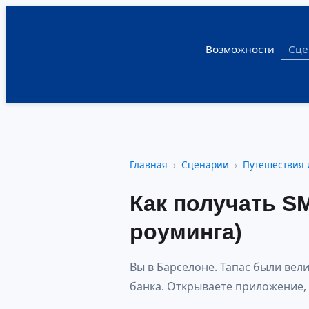
Возможности
Сце
Главная
Сценарии
Путешествия 
Как получать SM
роуминга)
Вы в Барселоне. Тапас были вел
банка. Открываете приложение, 