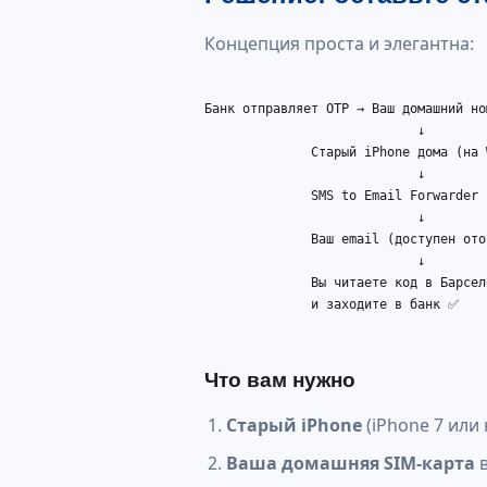
Концепция проста и элегантна:
Банк отправляет OTP → Ваш домашний ном
                            ↓

              Старый iPhone дома (на 
                            ↓

              SMS to Email Forwarder

                            ↓

              Ваш email (доступен отов
                            ↓

              Вы читаете код в Барсело
              и заходите в банк ✅

Что вам нужно
Старый iPhone
(iPhone 7 или 
Ваша домашняя SIM-карта
в