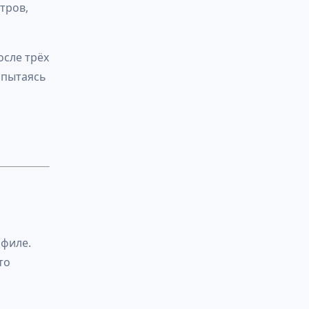
тров,
осле трёх
 пытаясь
офиле.
то