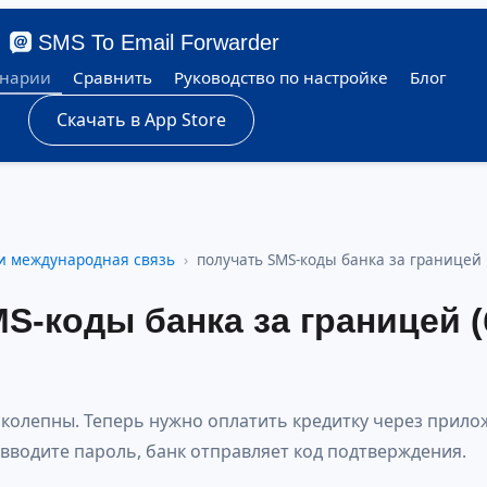
SMS To Email Forwarder
нарии
Сравнить
Руководство по настройке
Блог
Скачать в App Store
и международная связь
получать SMS-коды банка за границей
S-коды банка за границей (
иколепны. Теперь нужно оплатить кредитку через прил
вводите пароль, банк отправляет код подтверждения.