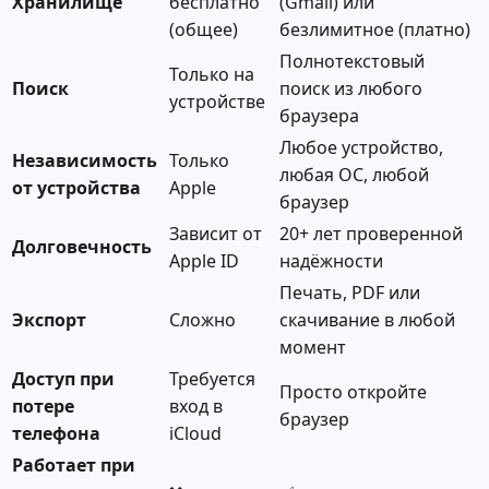
Хранилище
бесплатно
(Gmail) или
(общее)
безлимитное (платно)
Полнотекстовый
Только на
Поиск
поиск из любого
устройстве
браузера
Любое устройство,
Независимость
Только
любая ОС, любой
от устройства
Apple
браузер
Зависит от
20+ лет проверенной
Долговечность
Apple ID
надёжности
Печать, PDF или
Экспорт
Сложно
скачивание в любой
момент
Доступ при
Требуется
Просто откройте
потере
вход в
браузер
телефона
iCloud
Работает при