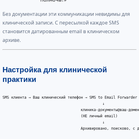
Без документации эти коммуникации невидимы для
клинической записи. С пересылкой каждое SMS
становится датированным email в клиническом
архиве.
Настройка для клинической
практики
SMS клиента → Ваш клинический телефон → SMS to Email Forwarder

                                              ↓

                                    клиника-документы@ваш-домен
                                    (НЕ личный email)

                                              ↓

                                    Архивировано, поисково, с д