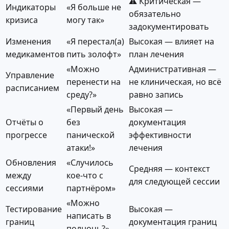
⚠️ Критическая —
Индикаторы
«Я больше не
обязательно
кризиса
могу так»
задокументировать
Изменения
«Я перестал(а)
Высокая — влияет на
медикаментов
пить золофт»
план лечения
«Можно
Административная —
Управление
перенести на
не клиническая, но всё
расписанием
среду?»
равно запись
«Первый день
Высокая —
Отчёты о
без
документация
прогрессе
панической
эффективности
атаки!»
лечения
Обновления
«Случилось
Средняя — контекст
между
кое-что с
для следующей сессии
сессиями
партнёром»
«Можно
Тестирование
Высокая —
написать в
границ
документация границ
полночь?»