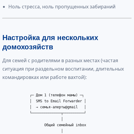
Ноль стресса, ноль пропущенных забираний
Настройка для нескольких
домохозяйств
Для семей с родителями в разных местах (частая
ситуация при раздельном воспитании, длительных
командировках или работе вахтой):
             ┌─ Дом 1 (телефон мамы) ─┐

             │  SMS to Email Forwarder │

             │  → семья-алерты@gmail   │

             └──────────────┬──────────┘

                            │

                    Общий семейный inbox

                            │
