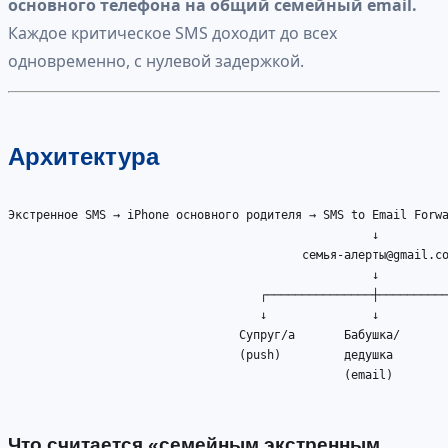
основного телефона на общий семейный email.
Каждое критическое SMS доходит до всех
одновременно, с нулевой задержкой.
Архитектура
Экстренное SMS → iPhone основного родителя → SMS to Email Forwa
                                                    ↓

                                          семья-алерты@gmail.co
                                                    ↓

                                    ┌───────────────┼──────────
                                    ↓               ↓          
                                 Супруг/а       Бабушка/       
                                 (push)         дедушка        
                                                (email)        
Что считается «семейным экстренным