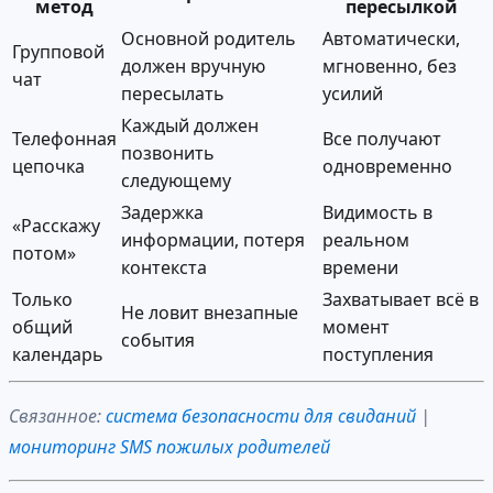
метод
пересылкой
Основной родитель
Автоматически,
Групповой
должен вручную
мгновенно, без
чат
пересылать
усилий
Каждый должен
Телефонная
Все получают
позвонить
цепочка
одновременно
следующему
Задержка
Видимость в
«Расскажу
информации, потеря
реальном
потом»
контекста
времени
Только
Захватывает всё в
Не ловит внезапные
общий
момент
события
календарь
поступления
Связанное:
система безопасности для свиданий
|
мониторинг SMS пожилых родителей