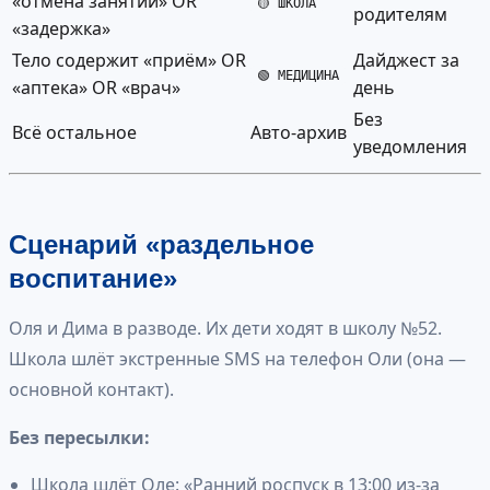
«отмена занятий» OR
🟡 ШКОЛА
родителям
«задержка»
Тело содержит «приём» OR
Дайджест за
🟢 МЕДИЦИНА
«аптека» OR «врач»
день
Без
Всё остальное
Авто-архив
уведомления
Сценарий «раздельное
воспитание»
Оля и Дима в разводе. Их дети ходят в школу №52.
Школа шлёт экстренные SMS на телефон Оли (она —
основной контакт).
Без пересылки:
Школа шлёт Оле: «Ранний роспуск в 13:00 из-за