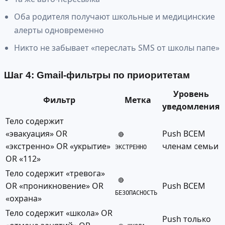
Оба родителя получают школьные и медицинские
алерты одновременно
Никто не забывает «переслать SMS от школы папе»
Шаг 4: Gmail-фильтры по приоритетам
Уровень
Фильтр
Метка
уведомления
Тело содержит
«эвакуация» OR
Push ВСЕМ
🔴
«экстренно» OR «укрытие»
членам семьи
ЭКСТРЕННО
OR «112»
Тело содержит «тревога»
🔴
OR «проникновение» OR
Push ВСЕМ
БЕЗОПАСНОСТЬ
«охрана»
Тело содержит «школа» OR
Push только