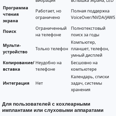
вибрация
вспышка экрана, LED
Программа
Работает, но
Полная поддержка
чтения
ограничено
VoiceOver/NVDA/JAWS
экрана
Ограниченный
Полнотекстовый
Поиск
на телефоне
поиск за годы
Компьютер,
Мульти-
Только телефон
планшет, телефон,
устройство
умный дисплей
Копирование/
Неудобно на
Бесшовно на
вставка
телефоне
компьютере
Календарь, списки
Интеграция
Нет
задач, системы
хранения
Для пользователей с кохлеарными
имплантами или слуховыми аппаратами