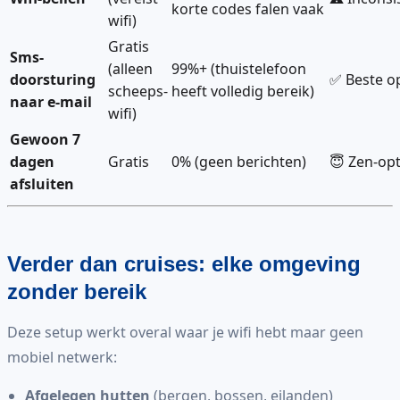
korte codes falen vaak
wifi)
Gratis
Sms-
(alleen
99%+ (thuistelefoon
doorsturing
✅ Beste o
scheeps-
heeft volledig bereik)
naar e-mail
wifi)
Gewoon 7
dagen
Gratis
0% (geen berichten)
😇 Zen-opt
afsluiten
Verder dan cruises: elke omgeving
zonder bereik
Deze setup werkt overal waar je wifi hebt maar geen
mobiel netwerk:
Afgelegen hutten
(bergen, bossen, eilanden)