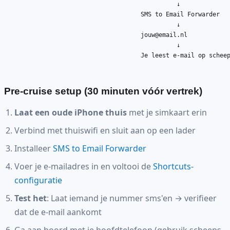
                                                ↓

                                      SMS to Email Forwarder

                                                ↓

jouw@email.nl
                                                ↓

                                      Je leest e-mail op scheep
Pre-cruise setup (30 minuten vóór vertrek)
Laat een oude iPhone thuis
met je simkaart erin
Verbind met thuiswifi en sluit aan op een lader
Installeer
SMS to Email Forwarder
Voer je e-mailadres in en voltooi de
Shortcuts-
configuratie
Test het
: Laat iemand je nummer sms'en → verifieer
dat de e-mail aankomt