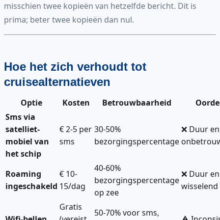
misschien twee kopieën van hetzelfde bericht. Dit is
prima; beter twee kopieën dan nul.
Hoe het zich verhoudt tot
cruisealternatieven
Optie
Kosten
Betrouwbaarheid
Oorde
Sms via
satelliet-
€ 2-5 per
30-50%
❌ Duur en
mobiel van
sms
bezorgingspercentage
onbetrou
het schip
40-60%
Roaming
€ 10-
❌ Duur en
bezorgingspercentage
ingeschakeld
15/dag
wisselend
op zee
Gratis
50-70% voor sms,
Wifi-bellen
(vereist
⚠️ Inconsi