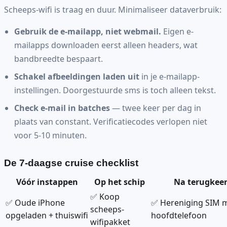
Scheeps-wifi is traag en duur. Minimaliseer dataverbruik:
Gebruik de e-mailapp, niet webmail.
Eigen e-
mailapps downloaden eerst alleen headers, wat
bandbreedte bespaart.
Schakel afbeeldingen laden uit
in je e-mailapp-
instellingen. Doorgestuurde sms is toch alleen tekst.
Check e-mail in batches
— twee keer per dag in
plaats van constant. Verificatiecodes verlopen niet
voor 5-10 minuten.
De 7-daagse cruise checklist
Vóór instappen
Op het schip
Na terugkee
✅ Koop
✅ Oude iPhone
✅ Hereniging SIM m
scheeps-
opgeladen + thuiswifi
hoofdtelefoon
wifipakket