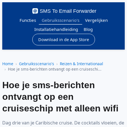
SMS To Email Forwarder
Functies
Gebruiksscenario's
Vergelijken
Installatiehandleiding
Blog
Download in de App Store
Home
Gebruiksscenario's
Reizen & Internationaal
Hoe je sms-berichten ontvangt op een cruiseschi...
Hoe je sms-berichten
ontvangt op een
cruiseschip met alleen wifi
Dag drie van je Caribische cruise. De cocktails vloeien, de