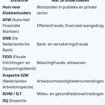
Instantie
Wat ze onderzoeken
Huis voor
Misstanden in publieke en private
Klokkenluiders
sector
AFM
(Autoriteit
Financiële
Effectenfraude, financieel wangedrag
Markten)
DNB
(De
Nederlandsche
Bank- en verzekeringsfraude
Bank)
FIOD
(Fiscale
Inlichtingen- en
Belastingfraude, witwassen
Opsporingsdienst)
Inspectie SZW
(Nederlandse
Arbeidsomstandighedenschendingen
Arbeidsinspectie)
RIVM / ILT
Milieu- en gezondheidsovertredingen
IGJ
(Inspectie