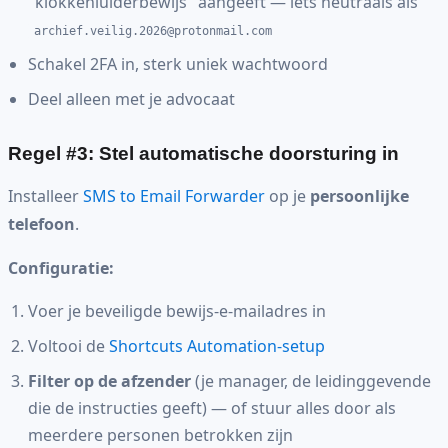
"klokkenluiderbewijs" aangeeft — iets neutraals als
archief.veilig.2026@protonmail.com
Schakel 2FA in, sterk uniek wachtwoord
Deel alleen met je advocaat
Regel #3: Stel automatische doorsturing in
Installeer
SMS to Email Forwarder
op je
persoonlijke
telefoon
.
Configuratie:
Voer je beveiligde bewijs-e-mailadres in
Voltooi de
Shortcuts Automation-setup
Filter op de afzender
(je manager, de leidinggevende
die de instructies geeft) — of stuur alles door als
meerdere personen betrokken zijn