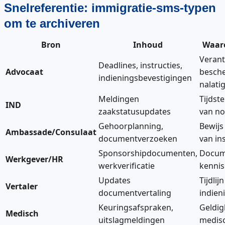
Snelreferentie: immigratie-sms-typen
om te archiveren
Bron
Inhoud
Waar
Veran
Deadlines, instructies,
Advocaat
besch
indieningsbevestigingen
nalati
Meldingen
Tijdst
IND
zaakstatusupdates
van not
Gehoorplanning,
Bewijs
Ambassade/Consulaat
documentverzoeken
van in
Sponsorshipdocumenten,
Docum
Werkgever/HR
werkverificatie
kenni
Updates
Tijdlijn
Vertaler
documentvertaling
indien
Keuringsafspraken,
Geldig
Medisch
uitslagmeldingen
medisc