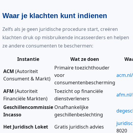
Waar je klachten kunt indienen
Zelfs als je geen juridische procedure start, creëren
klachten druk op misbruikende incasseerders en helpen
ze andere consumenten te beschermen:
Instantie
Wat ze doen
Waa
Primaire toezichthouder
ACM
(Autoriteit
voor
acm.nl/
Consument & Markt)
consumentenbescherming
AFM
(Autoriteit
Toezicht op financiële
afm.nl
Financiële Markten)
dienstverleners
Geschillencommissie
Onafhankelijke
degesc
Incasso
geschillenbeslechting
juridis
Het Juridisch Loket
Gratis juridisch advies
8020