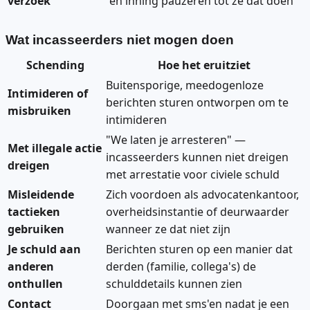
verzoek
en inning pauzeren tot ze dat doen
Wat incasseerders niet mogen doen
Schending
Hoe het eruitziet
Buitensporige, meedogenloze
Intimideren of
berichten sturen ontworpen om te
misbruiken
intimideren
"We laten je arresteren" —
Met illegale actie
incasseerders kunnen niet dreigen
dreigen
met arrestatie voor civiele schuld
Misleidende
Zich voordoen als advocatenkantoor,
tactieken
overheidsinstantie of deurwaarder
gebruiken
wanneer ze dat niet zijn
Je schuld aan
Berichten sturen op een manier dat
anderen
derden (familie, collega's) de
onthullen
schulddetails kunnen zien
Contact
Doorgaan met sms'en nadat je een