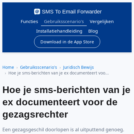
SMS To Email Forwarder
Functies
Gebruiksscenario's
Vergelijken
Installatiehandleiding
Blog
Download in de App Store
Home
Gebruiksscenario's
Juridisch Bewijs
Hoe je sms-berichten van je ex documenteert voo...
Hoe je sms-berichten van je
ex documenteert voor de
gezagsrechter
Een gezagsgeschil doorlopen is al uitputtend genoeg.