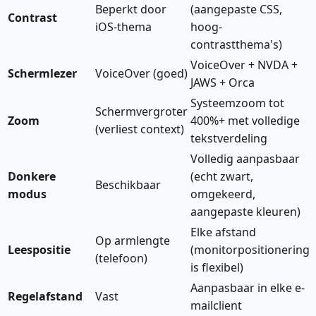
Beperkt door
(aangepaste CSS,
Contrast
iOS-thema
hoog-
contrastthema's)
VoiceOver + NVDA +
Schermlezer
VoiceOver (goed)
JAWS + Orca
Systeemzoom tot
Schermvergroter
Zoom
400%+ met volledige
(verliest context)
tekstverdeling
Volledig aanpasbaar
Donkere
(echt zwart,
Beschikbaar
modus
omgekeerd,
aangepaste kleuren)
Elke afstand
Op armlengte
Leespositie
(monitorpositionering
(telefoon)
is flexibel)
Aanpasbaar in elke e-
Regelafstand
Vast
mailclient