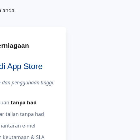
n anda.
erniagaan
 di App Store
 dan penggunaan tinggi.
juan
tanpa had
uar talian tanpa had
hantaran e-mel
 keutamaan & SLA