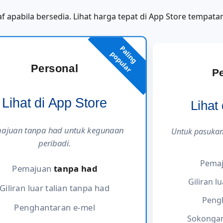
f apabila bersedia. Lihat harga tepat di App Store tempata
P
a
i
n
g
o
p
u
l
a
l
p
r
Personal
P
Lihat di App Store
Lihat
ajuan tanpa had untuk kegunaan
Untuk pasukan
peribadi.
Pema
Pemajuan
tanpa had
Giliran l
Giliran luar talian tanpa had
Peng
Penghantaran e-mel
Sokongan