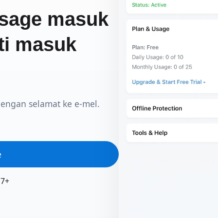
ssage masuk
ti masuk
engan selamat ke e-mel.
e
17+