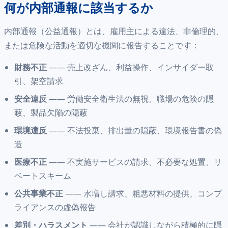
何が内部通報に該当するか
内部通報（公益通報）とは、雇用主による違法、非倫理的、
または危険な活動を適切な機関に報告することです：
財務不正
—— 売上改ざん、利益操作、インサイダー取
引、架空請求
安全違反
—— 労働安全衛生法の無視、職場の危険の隠
蔽、製品欠陥の隠蔽
環境違反
—— 不法投棄、排出量の隠蔽、環境報告書の偽
造
医療不正
—— 不実施サービスの請求、不必要な処置、リ
ベートスキーム
公共事業不正
—— 水増し請求、粗悪材料の提供、コンプ
ライアンスの虚偽報告
差別・ハラスメント
—— 会社が認識しながら積極的に隠