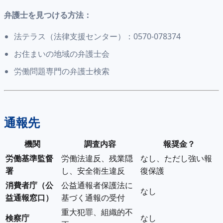
弁護士を見つける方法：
法テラス（法律支援センター）：0570-078374
お住まいの地域の弁護士会
労働問題専門の弁護士検索
通報先
機関
調査内容
報奨金？
労働基準監督
労働法違反、残業隠
なし、ただし強い報
署
し、安全衛生違反
復保護
消費者庁（公
公益通報者保護法に
なし
益通報窓口）
基づく通報の受付
重大犯罪、組織的不
検察庁
なし