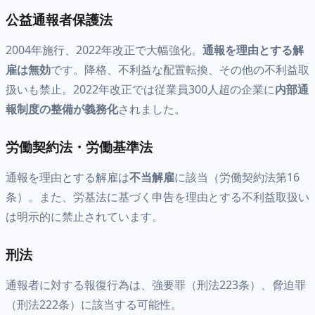
公益通報者保護法
2004年施行、2022年改正で大幅強化。
通報を理由とする解
雇は無効
です。降格、不利益な配置転換、その他の不利益取
扱いも禁止。2022年改正では従業員300人超の企業に
内部通
報制度の整備が義務化
されました。
労働契約法・労働基準法
通報を理由とする解雇は
不当解雇
に該当（労働契約法第16
条）。また、労基法に基づく申告を理由とする不利益取扱い
は明示的に禁止されています。
刑法
通報者に対する報復行為は、強要罪（刑法223条）、脅迫罪
（刑法222条）に該当する可能性。