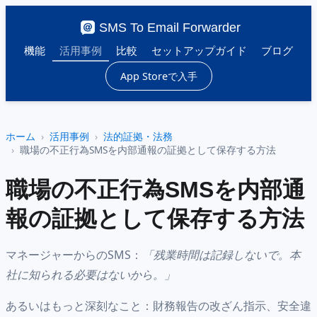
SMS To Email Forwarder
機能
活用事例
比較
セットアップガイド
ブログ
App Storeで入手
ホーム
活用事例
法的証拠・法務
職場の不正行為SMSを内部通報の証拠として保存する方法
職場の不正行為SMSを内部通
報の証拠として保存する方法
マネージャーからのSMS：
「残業時間は記録しないで。本
社に知られる必要はないから。」
あるいはもっと深刻なこと：財務報告の改ざん指示、安全違