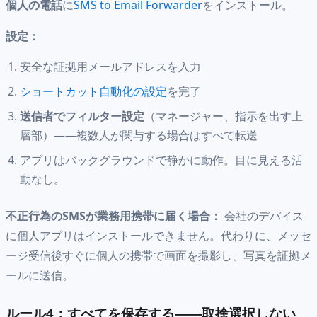
個人の電話
に
SMS to Email Forwarder
をインストール。
設定：
安全な証拠用メールアドレスを入力
ショートカット自動化の設定
を完了
送信者でフィルター設定
（マネージャー、指示を出す上
層部）——複数人が関与する場合はすべて転送
アプリはバックグラウンドで静かに動作。目に見える活
動なし。
不正行為のSMSが業務用携帯に届く場合：
会社のデバイス
に個人アプリはインストールできません。代わりに、メッセ
ージ受信後すぐに個人の携帯で画面を撮影し、写真を証拠メ
ールに送信。
ルール4：すべてを保存する——取捨選択しない