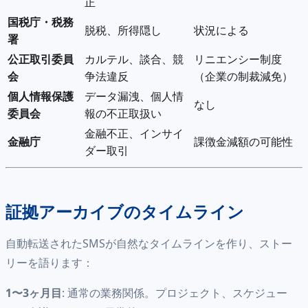
正
国税庁・税務
脱税、所得隠し
状況による
署
公正取引委員
カルテル、談合、競
リニエンシー制度
会
争法違反
（企業の制裁減免）
個人情報保護
データ漏洩、個人情
なし
委員会
報の不正取扱い
金融不正、インサイ
金融庁
課徴金減額の可能性
ダー取引
証拠アーカイブのタイムライン
自動転送されたSMSが自然なタイムラインを作り、ストー
リーを語ります：
1〜3ヶ月目
: 通常の業務関係。プロジェクト、スケジュー