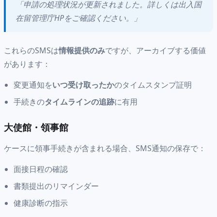
「申請の処理状況が更新されました。詳しくは出入国
在留管理庁HPをご確認ください。」
これらのSMSは
情報提供のみ
ですが、アーカイブする価値
があります：
変更通知を
いつ受け取ったか
のタイムスタンプ証明
手続きの
タイムラインの追跡
に有用
大使館・領事館
ケースに領事手続きが含まれる場合、SMS通知の保存で：
面接日程の確認
書類提出のリマインダー
健康診断の指示