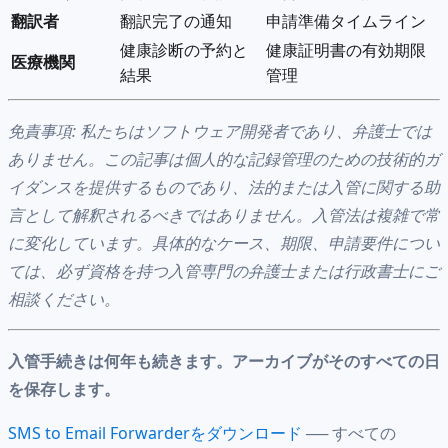
翻訳者
翻訳完了の通知
申請準備タイムライン
健康診断の予約と
健康証明書の有効期限
医療機関
結果
管理
免責事項: 私たちはソフトウェア開発者であり、弁護士では
ありません。この記事は個人的な記録管理のための技術的ガ
イダンスを提供するものであり、法的または入管に関する助
言として解釈されるべきではありません。入管法は複雑で常
に変化しています。具体的なケース、期限、申請要件につい
ては、必ず資格を持つ入管専門の弁護士または行政書士にご
相談ください。
入管手続きは何年も続きます。アーカイブがそのすべての日
を保存します。
SMS to Email Forwarderをダウンロード
── すべての