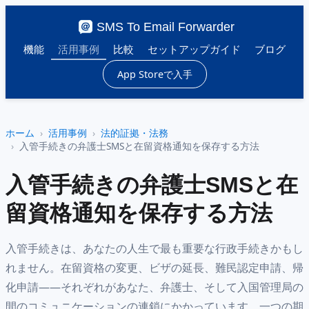
SMS To Email Forwarder
機能
活用事例
比較
セットアップガイド
ブログ
App Storeで入手
ホーム
活用事例
法的証拠・法務
入管手続きの弁護士SMSと在留資格通知を保存する方法
入管手続きの弁護士SMSと在
留資格通知を保存する方法
入管手続きは、あなたの人生で最も重要な行政手続きかもし
れません。在留資格の変更、ビザの延長、難民認定申請、帰
化申請——それぞれがあなた、弁護士、そして入国管理局の
間のコミュニケーションの連鎖にかかっています。一つの期