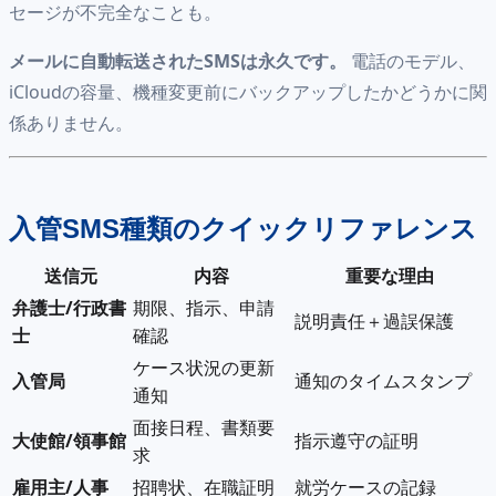
セージが不完全なことも。
メールに自動転送されたSMSは永久です。
電話のモデル、
iCloudの容量、機種変更前にバックアップしたかどうかに関
係ありません。
入管SMS種類のクイックリファレンス
送信元
内容
重要な理由
弁護士/行政書
期限、指示、申請
説明責任＋過誤保護
士
確認
ケース状況の更新
入管局
通知のタイムスタンプ
通知
面接日程、書類要
大使館/領事館
指示遵守の証明
求
雇用主/人事
招聘状、在職証明
就労ケースの記録