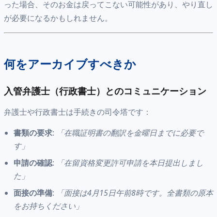
った場合、そのお金は戻ってこない可能性があり、やり直し
が必要になるかもしれません。
何をアーカイブすべきか
入管弁護士（行政書士）とのコミュニケーション
弁護士や行政書士は手続きの司令塔です：
書類の要求
:
「在職証明書の翻訳を金曜日までに必要で
す」
申請の確認
:
「在留資格変更許可申請を本日提出しまし
た」
面接の準備
:
「面接は4月15日午前8時です。全書類の原本
をお持ちください」