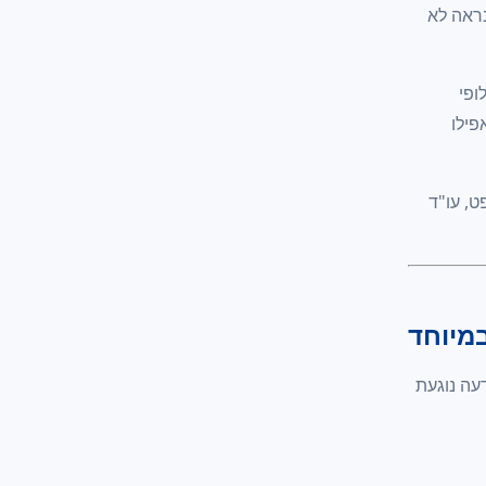
נראה לא
ופי
פילו
, עו"ד
מיוחד
עה נוגעת