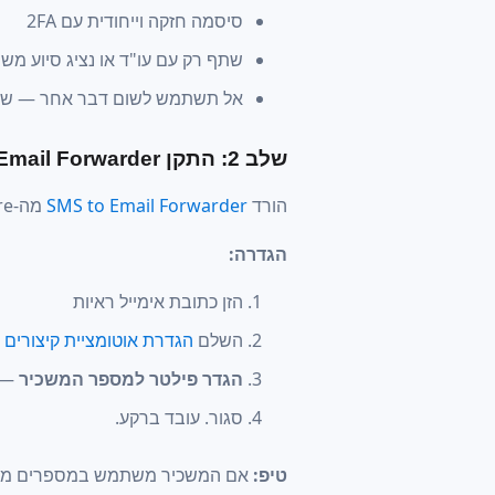
סיסמה חזקה וייחודית עם 2FA
שתף רק עם עו"ד או נציג סיוע מש
אל תשתמש לשום דבר אחר — שמו
שלב 2: התקן SMS to Email Forwarder
הורד
SMS to Email Forwarder
מה-App Store. חינם.
הגדרה:
הזן כתובת אימייל ראיות
השלם
הגדרת אוטומציית קיצורים
(~
הגדר פילטר למספר המשכיר
— ש
סגור. עובד ברקע.
טיפ:
אם המשכיר משתמש במספרים מרובי