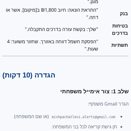
מוגן."
"התראת הונאה: חיוב ₪1,800 ב[מיקום]. אשר או
בנק
דחה."
בטיחות
"שלך: בקשת עזרה בדרכים התקבלה."
בדרכים
"הפסקת חשמל דווחה באזורך. שחזור משוער: 4
תשתיות
שעות."
הגדרה (10 דקות)
שלב 1: צור אימייל משפחתי
הגדר Gmail משותף:
(או שם המשפחה)
mishpachatlevi.alerts@gmail.com
תן גישת קריאה לכל בני המשפחה: