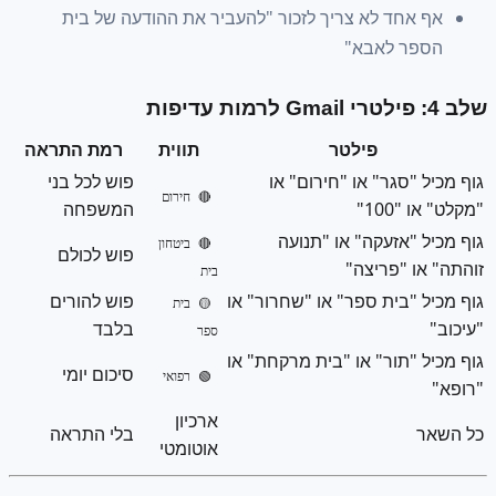
אף אחד לא צריך לזכור "להעביר את ההודעה של בית
הספר לאבא"
שלב 4: פילטרי Gmail לרמות עדיפות
פילטר
תווית
רמת התראה
גוף מכיל "סגר" או "חירום" או
פוש לכל בני
🔴 חירום
"מקלט" או "100"
המשפחה
גוף מכיל "אזעקה" או "תנועה
🔴 ביטחון
פוש לכולם
זוהתה" או "פריצה"
בית
גוף מכיל "בית ספר" או "שחרור" או
פוש להורים
🟡 בית
"עיכוב"
בלבד
ספר
גוף מכיל "תור" או "בית מרקחת" או
סיכום יומי
🟢 רפואי
"רופא"
ארכיון
כל השאר
בלי התראה
אוטומטי