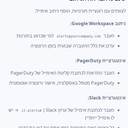
ם רוטציית תורנויות, הוסף ניתוב אימייל:
בר
למי שכרגע בתורנות
alerts@yourcompany.com
ן את כלל ההעברה שבועית בזמן הרוטציה
Pager:
 התראות לכתובת קליטת האימייל של PagerDuty
פל באסקלציה, אישור ורוטציה אוטומטית
Slac:
 לכתובת אימייל של ערוץ Slack (
→ יש
#it-alerts
ימייל ייחודי)
הצוות רואה התראות בזמן אמת עם דיון בת'רדים