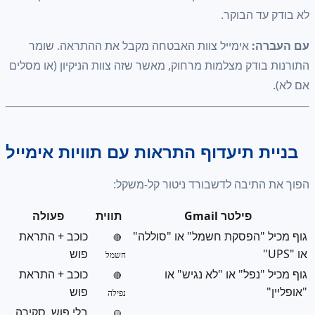
ד הבוקר.
ה:
אימייל צוות האבטחה מקבל את ההתראה. שומר
ודק מצלמות מרחוק, מאשר שזה צוות הניקיון (או מסלים
ת תיעדוף התראות עם תוויות אימייל
התיבה לדשבורד ניטור קל-משקל:
פילטר Gmail
תווית
פעולה
 "הפסקת חשמל" או "סוללה"
כוכב + התראת
🔴
פוש
חשמל
"נפל" או "לא נגיש" או
כוכב + התראת
🔴
פוש
נפילה
בלי פוש, סקירה
🟡