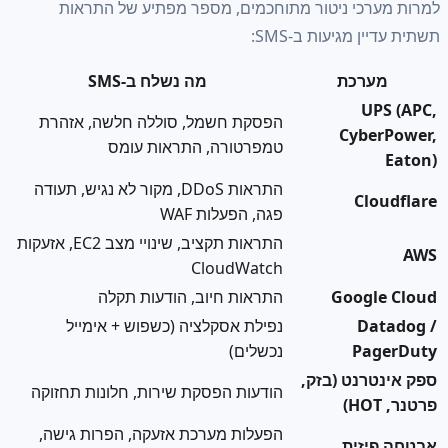
רכי ניטור מתוחכמים, מספר מפתיע של התראות
ן מגיעות ב-SMS:
ערכת
מה נשלח ב-SMS
UP
הפסקת חשמל, סוללה חלשה, אזהרת
Cybe
טמפרטורה, התראות עומס
התראות DDoS, מקור לא נגיש, תעודה
Clo
פגה, הפעלות WAF
התראות תקציב, שינויי מצב EC2, אזעקות
CloudWatch
Googl
התראות חיוב, הודעות תקלה
Da
נפילת אסקלציה (כשפוש + אימייל
Pa
נכשלים)
רנט (בזק,
הודעות הפסקת שירות, חלונות תחזוקה
הפעלות מערכת אזעקה, הפרות גישה,
יזית