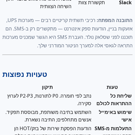
תקשורת צוות
השיחה הצוותית
המפתח:
רכיבי תשתית קריטיים רבים — מערכות UPS,
אזעקות בניין, הודעות ספק אינטרנט — מתקשרים רק ב-SMS. הם
תוכננו לפני שסלאק נולד. העברת SMS היא הגשר שמכניס מערכות
אסי אלה למערך הניטור המודרני שלך.
טעויות נפוצות
ות
תיקון
ל
נתב לפי חומרה. P0 לתורנות, P2-P3 לערוץ
 לכולם
סקירה.
אימייל
השתמש בתיבה משותפת, מבוססת תפקיד.
אנשים מתחלפים; התיבה נשארת.
התעלמות מ-SMS
הודעות הפסקת שירות של בזק/HOT הן