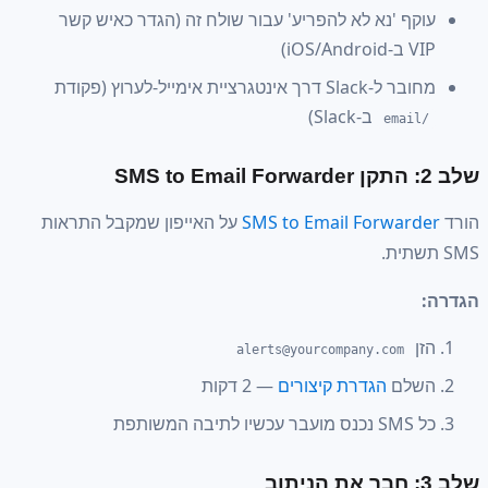
ף 'נא לא להפריע' עבור שולח זה (הגדר כאיש קשר
iO)
ך אינטגרציית אימייל-לערוץ (פקודת
ב-Slack)
SMS to Email Forwar
על האייפון שמקבל התראות
alerts@yourcompany.com
לם
הגדרת קיצורים
— 2 דקות