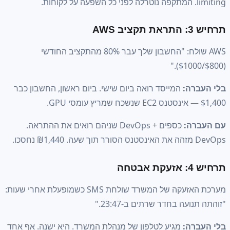
A
AWS שולח: "החשבון שלך עבר 80% מהתקציב החודשי
ה:
המייסד רואה ביום שישי. ביום ראשון, החשבון כבר
ה:
כספים + DevOps שניהם רואים את ההתראה.
מערכת האזעקה של המשרד שולחת SMS כשמופעלת אחרי שעות:
עה בחדר שרתים ב-23:47."
ה:
מגיע לטלפון של מנהלת המשרד. היא ישנה. אף אחד