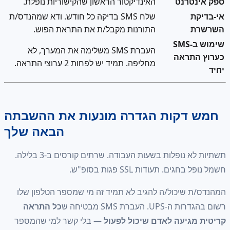
טרנט
האינדיקטור הראשון שהקישוריות נופלת.
ת
שלח SMS בדיקה כל חודש. ודא שמהנדס/ת
התורנות מקבל/ת את התראת הפוש.
שימוש ב-SMS
העברת SMS משלימה את המערך, לא
תראה
מחליפה. תמיד יש לפחות 2 ערוצי התראה.
דקות הגדרה מונעות את ההשבתה
הבאה שלך
תשתיות לא נופלות בשעות העבודה. שרתים קורסים ב-3 בלילה.
ם. תעודות SSL פגות בסופ"ש.
 שיכול/ה להגיב לא תמיד זה מי שמספר הטלפון שלו
העברת SMS מבטיחה ש
כל התראה
גיעה לאדם שיכול לפעול
— בלי קשר למי שהמספר