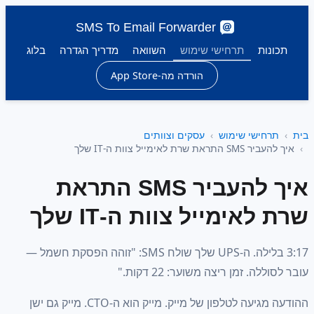
SMS To Email Forwarder
ת
תרחישי שימוש
השוואה
מדריך הגדרה
בלוג
הורדה מה-App Store
ישי שימוש
עסקים וצוותים
אימייל צוות ה-IT שלך
איך להעביר SMS התראת
ימייל צוות ה-IT שלך
3:17 בלילה. ה-UPS שלך שולח SMS: "זוהה הפסקת חשמל —
 זמן ריצה משוער: 22 דקות."
ההודעה מגיעה לטלפון של מייק. מייק הוא ה-CTO. מייק גם ישן