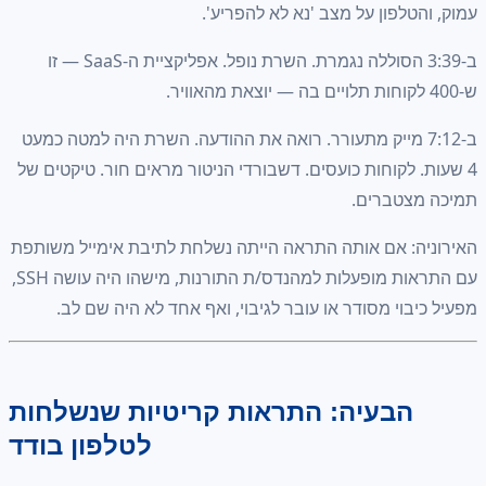
לפון על מצב 'נא לא להפריע'.
ב-3:39 הסוללה נגמרת. השרת נופל. אפליקציית ה-SaaS — זו
7:1 מייק מתעורר. רואה את ההודעה. השרת היה למטה כמעט
לקוחות כועסים. דשבורדי הניטור מראים חור. טיקטים של
טברים.
: אם אותה התראה הייתה נשלחת לתיבת אימייל משותפת
עם התראות מופעלות למהנדס/ת התורנות, מישהו היה עושה SSH,
וי מסודר או עובר לגיבוי, ואף אחד לא היה שם לב.
בעיה: התראות קריטיות שנשלחות
לטלפון בודד