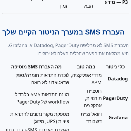
הבא
זמין
יטור הקיים שלך
העברת SMS לא מחליפה Datadog, PagerDuty או Grafana.
ה את הפער שהכלים האלה לא יכולים:
ור
במה טוב
מה העברת SMS מוסיפה
מדדי אפליקציה,
לוכדת התראות חומרה/ספק
D
APM
שדאטאדוג לא רואה
רוטציית
מזינה התראות SMS-בלבד ל-
Pa
תורנויות,
workflow של PagerDuty
אסקלציה
ויזואליזציית
מספקת מקור נתונים להתראות
דשבורד
פיזיות (UPS, מיזוג)
מגשרת מערכות SMS-בלבד לתוך