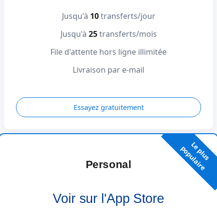
Jusqu'à
10
transferts/jour
Jusqu'à
25
transferts/mois
File d'attente hors ligne illimitée
Livraison par e-mail
Essayez gratuitement
L
e
p
l
u
s
o
p
u
l
a
i
r
p
e
Personal
Voir sur l'App Store