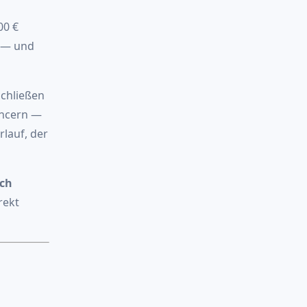
00 €
n — und
schließen
ancern —
rlauf, der
ich
rekt