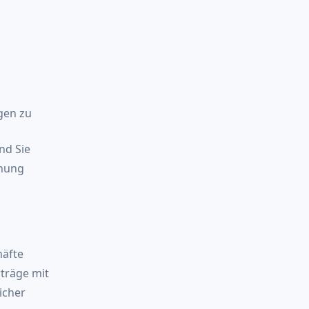
gen zu
nd Sie
hnung
äfte
rträge mit
icher