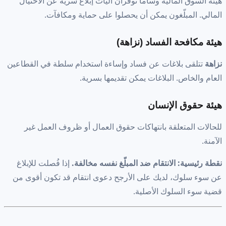
هيئة السوق المالية وساما توفران آليات إبلاغ سرية عن الاحتيال
المالي. المبلّغون يمكن أن يحصلوا على حماية ومكافآت.
هيئة مكافحة الفساد (نزاهة)
نزاهة
تتلقى بلاغات عن فساد وإساءة استخدام سلطة في القطاعين
العام والخاص. البلاغات يمكن تقديمها بسرية.
هيئة حقوق الإنسان
للحالات المتعلقة بانتهاكات حقوق العمال أو ظروف العمل غير
الآمنة.
نقطة رئيسية: الانتقام ضد المبلّغ نفسه مخالفة.
إذا فُصلت للإبلاغ
عن سوء سلوك، لديك على الأرجح دعوى انتقام قد تكون أقوى من
قضية سوء السلوك الأصلية.