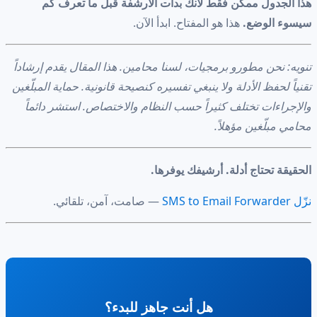
هذا الجدول ممكن فقط لأنك بدأت الأرشفة قبل ما تعرف كم
سيسوء الوضع.
هذا هو المفتاح. ابدأ الآن.
تنويه: نحن مطورو برمجيات، لسنا محامين. هذا المقال يقدم إرشاداً
تقنياً لحفظ الأدلة ولا ينبغي تفسيره كنصيحة قانونية. حماية المبلّغين
والإجراءات تختلف كثيراً حسب النظام والاختصاص. استشر دائماً
محامي مبلّغين مؤهلاً.
الحقيقة تحتاج أدلة. أرشيفك يوفرها.
نزّل SMS to Email Forwarder
— صامت، آمن، تلقائي.
هل أنت جاهز للبدء؟