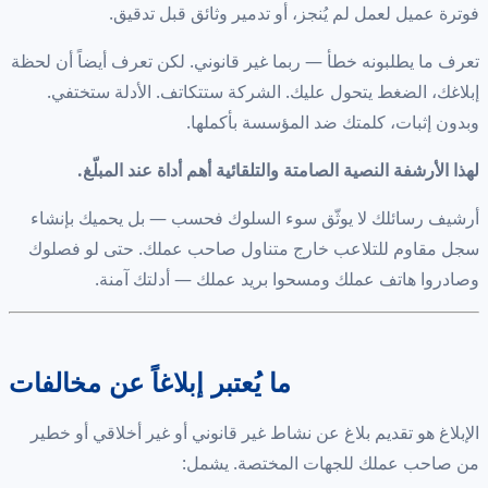
فوترة عميل لعمل لم يُنجز، أو تدمير وثائق قبل تدقيق.
تعرف ما يطلبونه خطأ — ربما غير قانوني. لكن تعرف أيضاً أن لحظة
إبلاغك، الضغط يتحول عليك. الشركة ستتكاتف. الأدلة ستختفي.
وبدون إثبات، كلمتك ضد المؤسسة بأكملها.
لهذا الأرشفة النصية الصامتة والتلقائية أهم أداة عند المبلّغ.
أرشيف رسائلك لا يوثّق سوء السلوك فحسب — بل يحميك بإنشاء
سجل مقاوم للتلاعب خارج متناول صاحب عملك. حتى لو فصلوك
وصادروا هاتف عملك ومسحوا بريد عملك — أدلتك آمنة.
ما يُعتبر إبلاغاً عن مخالفات
الإبلاغ هو تقديم بلاغ عن نشاط غير قانوني أو غير أخلاقي أو خطير
من صاحب عملك للجهات المختصة. يشمل: