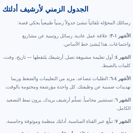
الجدول الزمني لأرشيف أدلتك
رسائلك المحوّلة تلقائياً تنشئ جدولاً زمنياً طبيعياً يحكي قصة:
الأشهر ١-٣
: علاقة عمل عادية. رسائل روتينية عن مشاريع
واجتماعات. هذا يُنشئ خط الأساس.
الشهر ٤
: أول تعليمة مشبوهة تصل. أرشيفك يلتقطها — تاريخ، وقت،
كلمات بالضبط.
الأشهر ٤-٦
: الطلبات تتصاعد. مزيد من التعليمات والضغط وربما
تهديدات ضمنية عن وظيفتك. كل واحدة مؤرشفة ومختومة بالوقت.
الشهر ٦
: تستشير محامياً. تسلّم أرشيف بريدك. يرون نمط التصعيد
الكامل.
الشهر ٧
: تبلّغ عبر القناة المناسبة. أدلتك منظمة وموثوقة وحاسمة.