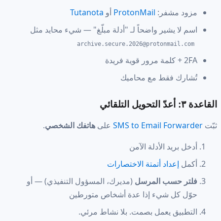
مزود مشفر:
ProtonMail
أو
Tutanota
اسم لا يشير واضحاً لـ "أدلة مبلّغ" — شيء محايد مثل
archive.secure.2026@protonmail.com
2FA + كلمة مرور قوية فريدة
تُشارك فقط مع محاميك
القاعدة ٣: أعدّ التحويل التلقائي
ثبّت
SMS to Email Forwarder
على
هاتفك الشخصي
.
أدخل بريد الأدلة الآمن
أكمل
إعداد أتمتة الاختصارات
فلتر حسب المرسل
(مديرك، المسؤول التنفيذي) — أو
حوّل كل شيء إذا عدة أشخاص متورطين
التطبيق يعمل بصمت. بلا نشاط مرئي.