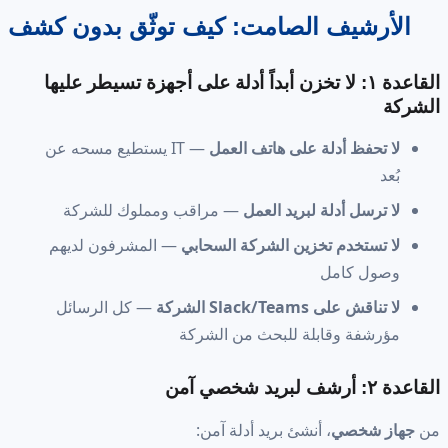
الأرشيف الصامت: كيف توثّق بدون كشف
القاعدة ١: لا تخزن أبداً أدلة على أجهزة تسيطر عليها
الشركة
لا تحفظ أدلة على هاتف العمل
— IT يستطيع مسحه عن
بُعد
لا ترسل أدلة لبريد العمل
— مراقب ومملوك للشركة
لا تستخدم تخزين الشركة السحابي
— المشرفون لديهم
وصول كامل
لا تناقش على Slack/Teams الشركة
— كل الرسائل
مؤرشفة وقابلة للبحث من الشركة
القاعدة ٢: أرشف لبريد شخصي آمن
من
جهاز شخصي
، أنشئ بريد أدلة آمن: