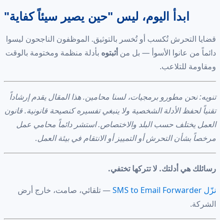
ابدأ اليوم، ليس "حين يصير سيئاً كفاية"
قضايا التحرش تُكسب أو تُخسر بالتوثيق. الموظفون الناجحون ليسوا
دائماً من عانوا الأسوأ — بل من
أثبتوه
بأدلة منظمة ومختومة بالوقت
ومقاومة للتلاعب.
تنويه: نحن مطورو برمجيات، لسنا محامين. هذا المقال يقدم إرشاداً
تقنياً لحفظ الأدلة الشخصية ولا ينبغي تفسيره كنصيحة قانونية. قانون
العمل يختلف حسب البلد والاختصاص. استشر دائماً محامي عمل
مرخصاً بشأن التحرش أو التمييز أو الانتقام في بيئة العمل.
رسائلك هي أدلتك. لا تتركها تختفي.
نزّل SMS to Email Forwarder
— تلقائي، صامت، خارج أرض
الشركة.