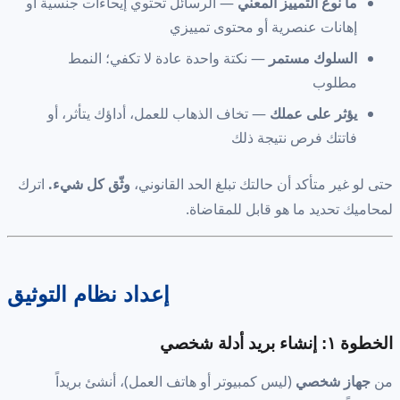
ما نوع التمييز المعني
— الرسائل تحتوي إيحاءات جنسية أو
إهانات عنصرية أو محتوى تمييزي
السلوك مستمر
— نكتة واحدة عادة لا تكفي؛ النمط
مطلوب
يؤثر على عملك
— تخاف الذهاب للعمل، أداؤك يتأثر، أو
فاتتك فرص نتيجة ذلك
حتى لو غير متأكد أن حالتك تبلغ الحد القانوني،
وثّق كل شيء.
اترك
لمحاميك تحديد ما هو قابل للمقاضاة.
إعداد نظام التوثيق
الخطوة ١: إنشاء بريد أدلة شخصي
من
جهاز شخصي
(ليس كمبيوتر أو هاتف العمل)، أنشئ بريداً