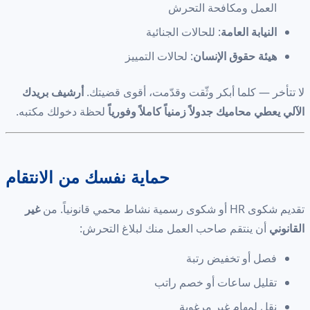
العمل ومكافحة التحرش
النيابة العامة
: للحالات الجنائية
هيئة حقوق الإنسان
: لحالات التمييز
لا تتأخر — كلما أبكر وثّقت وقدّمت، أقوى قضيتك.
أرشيف بريدك
الآلي يعطي محاميك جدولاً زمنياً كاملاً وفورياً
لحظة دخولك مكتبه.
حماية نفسك من الانتقام
تقديم شكوى HR أو شكوى رسمية نشاط محمي قانونياً. من
غير
القانوني
أن ينتقم صاحب العمل منك لبلاغ التحرش:
فصل أو تخفيض رتبة
تقليل ساعات أو خصم راتب
نقل لمهام غير مرغوبة