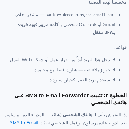
مخصصاً لهذه القضية:
— مشفر، خاص
work.evidence.2026@protonmail.com
Gmail أو Outlook شخصي بـ
كلمة مرور قوية فريدة
و
2FA مفعّل
قواعد:
لا تدخل هذا البريد أبداً من جهاز عمل أو شبكة Wi-Fi العمل
لا تخبر زملاء عنه — شارك فقط مع محاميك
لا تستخدم بريد العمل كخيار استرداد
الخطوة ٢: تثبيت SMS to Email Forwarder على
هاتفك الشخصي
إذا التحرش يأتي لـ
هاتفك الشخصي
(شائع — المدراء الذين يرسلون
بعد الدوام عادة يرسلون لرقمك الشخصي)، ثبّت
SMS to Email