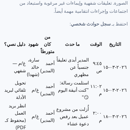
الصورة. تعليقات شفهية وإيماءات غير مرغوبة واستبعاد من
اجتماعات وإجراءات انتقامية مهمة أيضاً.
احتفظ بـ
سجل حوادث شخصي
:
من
التاريخ
الوقت
ما حدث
كان
شهود
دليل نصي؟
متورطاً
المدير أبدى تعليقاً
سارة،
٩:٤٥
أحمد
غ/م —
٢٠٢٦-٠٣-١٥
جنسياً عن
خالد
ص
(المدير)
شفهي
مظهري
(شهدا)
استلمت رسالة:
تحويل
١١:٠٢
أحمد
٢٠٢٦-٠٣-١٥
"كنت أنيقة اليوم
غ/م
تلقائي لبريد
م
(المدير)
😏"
الأدلة
انظر بريد
أُزلت من مشروع
٢:٠٠
أحمد
العمل
٢٠٢٦-٠٣-١٨
عميل بعد رفض
غ/م
م
(المدير)
(محفوظ كـ
دعوة عشاء
PDF)