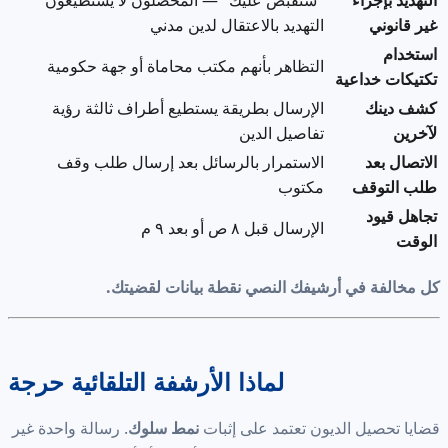
التهديد بإجراء
"سنقبض عليك" — المحصّلون لا يستطيعون
غير قانوني
التهديد بالاعتقال لدين مدني
استخدام
التظاهر بأنهم مكتب محاماة أو جهة حكومية
تكتيكات خداعية
كشف دينك
الإرسال بطريقة يستطيع أطراف ثالثة رؤية
لآخرين
تفاصيل الدين
الاتصال بعد
الاستمرار بالرسائل بعد إرسال طلب وقف
طلب التوقف
مكتوب
تجاهل قيود
الإرسال قبل ٨ ص أو بعد ٩ م
الوقت
كل مخالفة في أرشيفك النصي نقطة بيانات لقضيتك.
لماذا الأرشفة التلقائية حرجة
قضايا تحصيل الديون تعتمد على إثبات
نمط سلوك
. رسالة واحدة غير