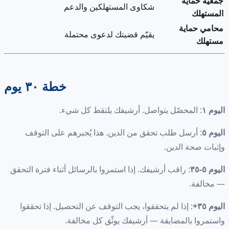
جمعية حماية
شكاوى المستهلكين والدعم
المستهلك
محامي حماية
يقيّم قضيتك لدعوى محتملة
مستهلك
خطة ٣٠ يوم
اليوم ١
: المحصّل يتواصل. أرشيفك يلتقط كل شيء.
اليوم ٥
: أرسل طلب تحقق من الدين. هذا يُجبرهم على التوقف
وإثبات صحة الدين.
اليوم ٥-٣٥
: راقب أرشيفك. إذا استمروا بالرسائل أثناء فترة التحقق
— مخالفة.
اليوم ٣٥+
: إذا لم يتحققوا، يجب التوقف عن التحصيل. إذا تحققوا
واستمروا بالمضايقة — أرشيفك يوثّق كل مخالفة.