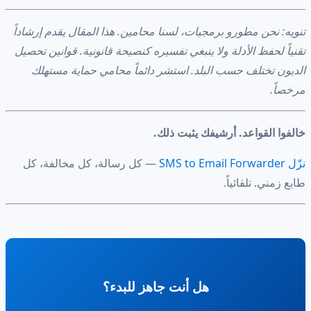
تنويه: نحن مطورو برمجيات، لسنا محامين. هذا المقال يقدم إرشاداً
تقنياً لحفظ الأدلة ولا ينبغي تفسيره كنصيحة قانونية. قوانين تحصيل
الديون تختلف حسب البلد. استشر دائماً محامي حماية مستهلك
مرخصاً.
خالفوا القواعد. أرشيفك يثبت ذلك.
نزّل SMS to Email Forwarder
— كل رسالة، كل مخالفة، كل
طابع زمني. تلقائياً.
هل أنت جاهز للبدء؟