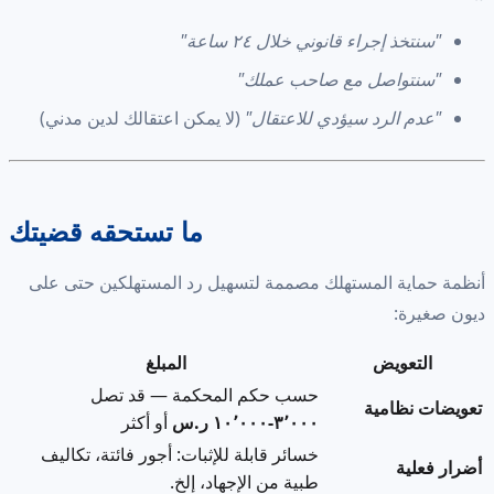
"سنتخذ إجراء قانوني خلال ٢٤ ساعة"
"سنتواصل مع صاحب عملك"
"عدم الرد سيؤدي للاعتقال"
(لا يمكن اعتقالك لدين مدني)
ما تستحقه قضيتك
أنظمة حماية المستهلك مصممة لتسهيل رد المستهلكين حتى على
ديون صغيرة:
التعويض
المبلغ
حسب حكم المحكمة — قد تصل
تعويضات نظامية
٣٬٠٠٠-١٠٬٠٠٠ ر.س
أو أكثر
خسائر قابلة للإثبات: أجور فائتة، تكاليف
أضرار فعلية
طبية من الإجهاد، إلخ.