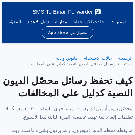
SMS To Email Forwarder
المميزات
حالات الاستخدام
مقارنة
دليل الإعداد
المدوّنة
تحميل من App Store
الرئيسية
حالات الاستخدام
قانوني وأدلة
تحفظ رسائل محصّل الديون النصية كدليل على المخالفات
كيف تحفظ رسائل محصّل الديون
النصية كدليل على المخالفات
محصّل ديون أرسل لك رسالة. مرة أخرى. الساعة ١٠:٣٠ مساءً. بلا
تعليمات إلغاء. لغة تهديد غامضة. المرة الثالثة هذا الأسبوع.
ما يفعله معظم الناس: يتوترون، ربما يردون بشيء غاضب، ربما