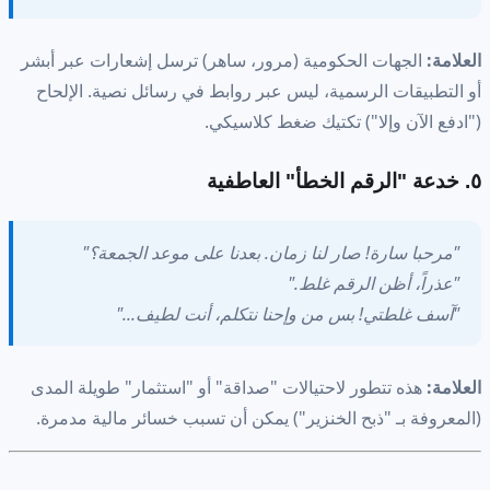
العلامة:
الجهات الحكومية (مرور، ساهر) ترسل إشعارات عبر أبشر
أو التطبيقات الرسمية، ليس عبر روابط في رسائل نصية. الإلحاح
("ادفع الآن وإلا") تكتيك ضغط كلاسيكي.
٥. خدعة "الرقم الخطأ" العاطفية
"مرحبا سارة! صار لنا زمان. بعدنا على موعد الجمعة؟"
"عذراً، أظن الرقم غلط."
"آسف غلطتي! بس من وإحنا نتكلم، أنت لطيف..."
العلامة:
هذه تتطور لاحتيالات "صداقة" أو "استثمار" طويلة المدى
(المعروفة بـ "ذبح الخنزير") يمكن أن تسبب خسائر مالية مدمرة.