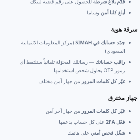
قدّم بلاغ شرطة
للحصول على رقم قضية لبنكك
أبلغ كلنا أمن
وساما
سرقة هوية
جمّد حسابك في SIMAH
(مركز المعلومات الائتمانية
السعودي)
راقب حساباتك
— رسائلك المحوّلة تلقائياً ستلتقط أي
رموز OTP يحاول شخص استخدامها
غيّر كل كلمات المرور
من جهاز آمن مختلف
جهاز مخترق
غيّر كل كلمات المرور
من جهاز آخر آمن
فعّل 2FA
على كل حساب يدعمها
شغّل فحص أمني
على هاتفك