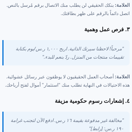
العلامة:
بنكك الحقيقي لن يطلب منك الاتصال برقم مُرسل بالنص.
اتصل دائماً بالرقم على ظهر بطاقتك.
٣. فرص عمل وهمية
"مرحباً! لاحظنا سيرتك الذاتية. اربح ١,٠٠٠ ر.س/يوم بكتابة
تقييمات منتجات من المنزل. ردّ بنعم للبدء."
العلامة:
أصحاب العمل الحقيقيون لا يوظفون عبر رسائل عشوائية.
هذه الاحتيالات في النهاية تطلب منك "استثمار" أموال لفتح أرباحك.
٤. إشعارات رسوم حكومية مزيفة
"مخالفة غير مدفوعة بقيمة ١٦ ر.س. ادفع الآن لتجنب غرامة
١٩٠ ر.س: [رابط]"