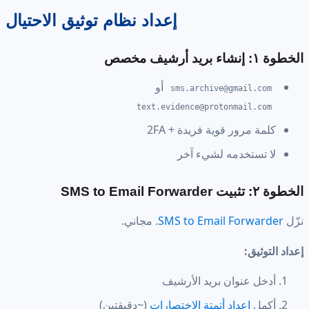
إعداد نظام توثيق الاحتيال
الخطوة ١: إنشاء بريد أرشيف مخصص
أو
sms.archive@gmail.com
text.evidence@protonmail.com
كلمة مرور قوية فريدة + 2FA
لا تستخدمه لشيء آخر
الخطوة ٢: تثبيت SMS to Email Forwarder
نزّل
SMS to Email Forwarder
. مجاني.
إعداد التوثيق:
أدخل عنوان بريد الأرشيف
أكمل
إعداد أتمتة الاختصارات
(~دقيقتين)