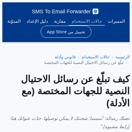
SMS To Email Forwarder
المميزات
حالات الاستخدام
مقارنة
دليل الإعداد
المدوّنة
تحميل من App Store
الرئيسية
حالات الاستخدام
قانوني وأدلة
تبلّغ عن رسائل الاحتيال النصية للجهات المختصة
كيف تبلّغ عن رسائل الاحتيال
النصية للجهات المختصة (مع
الأدلة)
تصلك رسالة:
"سمسا: شحنتك لا يمكن توصيلها. حدّث عنوانك هنا:
[رابط مشبوه]."