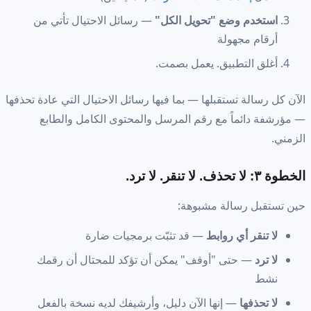
استخدم وضع "تحويل الكل"
— رسائل الاحتيال تأتي من
أرقام مجهولة
أغلق التطبيق. يعمل بصمت.
الآن كل رسالة تستقبلها — بما فيها رسائل الاحتيال التي عادة تحذفها
— مؤرشفة دائماً مع رقم المرسل والمحتوى الكامل والطابع
الزمني.
الخطوة ٣: لا تحذف. لا تنقر. لا ترد.
حين تستقبل رسالة مشبوهة:
لا تنقر أي روابط
— قد تثبّت برمجيات ضارة
لا ترد
— حتى "أوقف" يمكن أن تؤكد للمحتال أن رقمك
نشط
لا تحذفها
— إنها الآن دليل، وأرشيفك لديه نسخة بالفعل