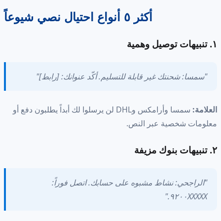
أكثر ٥ أنواع احتيال نصي شيوعاً
١. تنبيهات توصيل وهمية
"سمسا: شحنتك غير قابلة للتسليم. أكّد عنوانك: [رابط]"
العلامة:
سمسا وأرامكس وDHL لن يرسلوا لك أبداً يطلبون دفع أو
معلومات شخصية عبر النص.
٢. تنبيهات بنوك مزيفة
"الراجحي: نشاط مشبوه على حسابك. اتصل فوراً:
٩٢٠٠XXXXX."