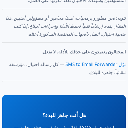
المستهلكين وشبكات الاحتيال تفقد قدرتها على العمل.
تنويه: نحن مطورو برمجيات، لسنا محامين أو مسؤولين أمنيين. هذا
المقال يقدم إرشاداً تقنياً لحفظ الأدلة وإجراءات البلاغ. إذا كنت
ضحية احتيال، اتصل بالجهات المختصة المذكورة أعلاه.
المحتالون يعتمدون على حذفك للأدلة. لا تفعل.
نزّل SMS to Email Forwarder
— كل رسالة احتيال، مؤرشفة
تلقائياً، جاهزة للبلاغ.
هل أنت جاهز للبدء؟
إعداد تحويل SMS التلقائي في دقيقتين. خطة مجانية —