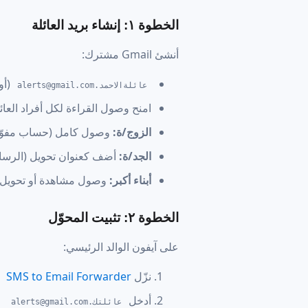
الخطوة ١: إنشاء بريد العائلة
أنشئ Gmail مشترك:
(أو
عائلةالاحمد
.alerts@gmail.com
امنح وصول القراءة لكل أفراد العائل
الزوج/ة:
وصول كامل (حساب مفو
الجد/ة:
أضف كعنوان تحويل (الرسائل ت
أبناء أكبر:
وصول مشاهدة أو تحويل
الخطوة ٢: تثبيت المحوّل
على آيفون الوالد الرئيسي:
نزّل
SMS to Email Forwarder
أدخل
عائلتك
.alerts@gmail.com