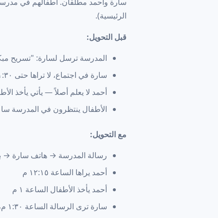
سارة وأحمد مطلقان. أطفالهم في مدرسة ا
الرئيسية).
قبل التحويل:
المدرسة ترسل لسارة: "تسريح مبكر الساعة ١ ظهرا
سارة في اجتماع، لا تراها حتى ١:٣٠ م
أحمد لا يعلم أصلاً — يأتي يأخذ الأطفال ال
الأطفال ينتظرون في المدرسة سا
مع التحويل:
رسالة المدرسة → هاتف سارة → بريد ال
أحمد يراها الساعة ١٢:١٥ م
أحمد يأخذ الأطفال الساعة ١ م
سارة ترى الرسالة الساعة ١:٣٠ م، ترى أحمد ردّ بالفعل: "أخذت الأطفال ✅"