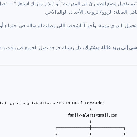
تم تفعيل وضع الطوارئ في المدرسة" أو "إنذار منزلك اشتغل" — 
ي العائلة: الزوج/الزوجة، الأجداد، الوالد الآخر.
 تلك الـ ٥ دقائق من التحويل اليدوي مهمة. وأحياناً الشخص اللي وصلته الرسالة في اجتماع أ
كل رسالة حرجة تصل الجميع في وقت واح
رسالة طوارئ → آيفون الوالد الرئيسي → rder

                                          ↓

family-alerts@gmail.com
                                          ↓

                          ┌───────────────┼───────────────┐

                          ↓               ↓               ↓
