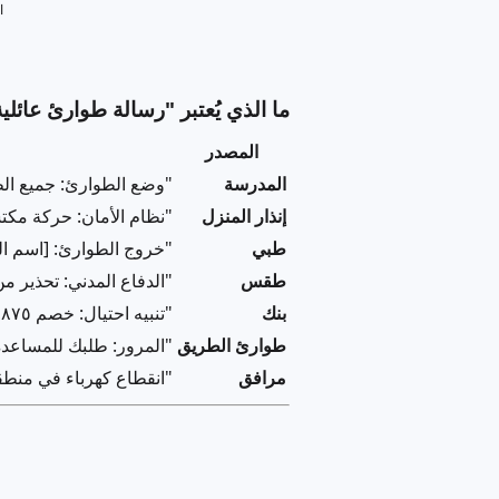
ما الذي يُعتبر "رسالة طوارئ عائلي
المصدر
المدرسة
"وضع الطوارئ: جميع الطل
إنذار المنزل
"نظام الأمان: حركة مكتشفة ف
طبي
"خروج الطوارئ: [اسم الطفل]
طقس
"الدفاع المدني: تحذير من
بنك
"تنبيه احتيال: خصم ١,٨٧٥ ر.س في [موقع]. ردّ ١ للتأكيد، ٢ للرفض."
طوارئ الطريق
"المرور: طلبك للمساعدة
مرافق
"انقطاع كهرباء في منطقتك. ال