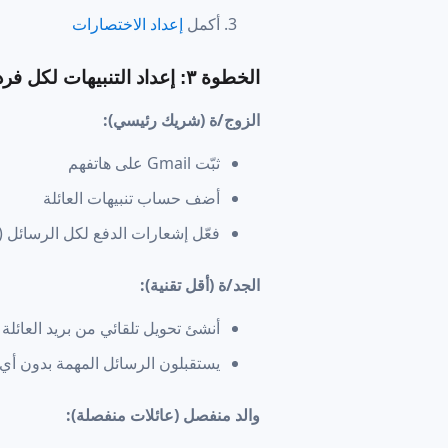
أكمل
إعداد الاختصارات
الخطوة ٣: إعداد التنبيهات لكل فرد
الزوج/ة (شريك رئيسي):
ثبّت Gmail على هاتفهم
أضف حساب تنبيهات العائلة
فعّل إشعارات الدفع لكل الرسائل (أو
الجد/ة (أقل تقنية):
أنشئ تحويل تلقائي من بريد العائل
يستقبلون الرسائل المهمة بدون أي
والد منفصل (عائلات منفصلة):