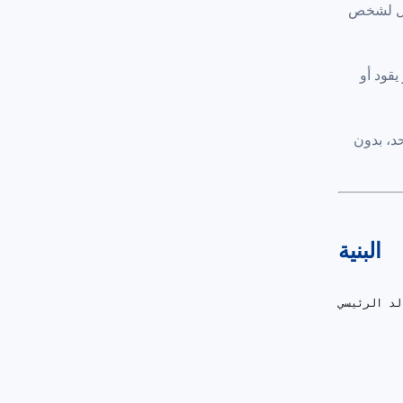
تصل لشخص
و يقود أو
د، بدون
البنية
SMS to Email Forwa
          
          
          
          