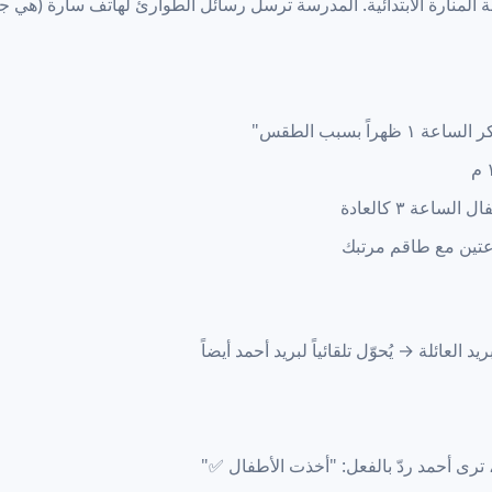
لمنارة الابتدائية. المدرسة ترسل رسائل الطوارئ لهاتف سارة (هي جه
ً بسبب الطقس"
ساعة ٣ كالعادة
عتين مع طاقم مرتبك
عائلة → يُحوّل تلقائياً لبريد أحمد أيضاً