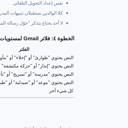
نفس إعداد التحويل التلقائي
كلا الوالدين يستقبلان تنبيهات ال
لا أحد يحتاج يتذكر "حوّل رسالة ال
الخطوة ٤: فلاتر Gmail لمستويات الأولوية
الفلتر
النص يحتوي "طوارئ" أو "إخلاء" أو "مأو
النص يحتوي "إنذار" أو "حركة مكتشفة" أ
النص يحتوي "مدرسة" أو "تسريح" أو "تأخ
النص يحتوي "موعد" أو "صيدلية" أو "طب
كل شيء آخر