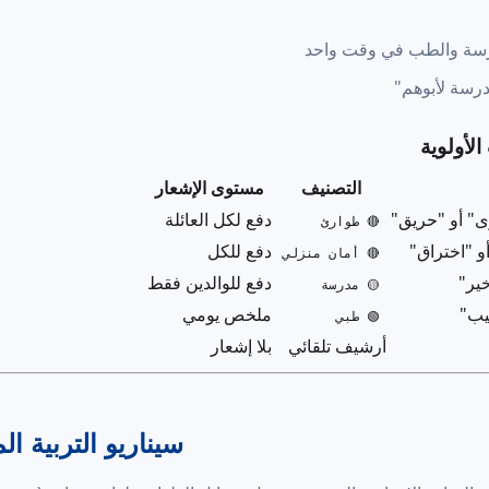
مدرسة والطب في وقت واحد
مدرسة لأبوهم"
التصنيف
مستوى الإشعار
ى" أو "حريق"
دفع لكل العائلة
🔴 طوارئ
و "اختراق"
دفع للكل
🔴 أمان منزلي
ير"
دفع للوالدين فقط
🟡 مدرسة
يب"
ملخص يومي
🟢 طبي
أرشيف تلقائي
بلا إشعار
سيناريو التربية ا