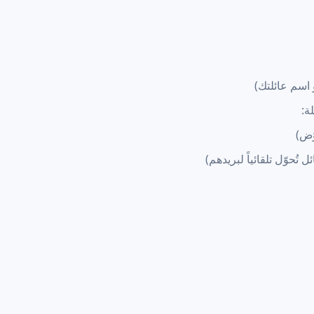
 اسم عائلتك)
ة:
ّض)
ُحوّل تلقائياً لبريدهم)